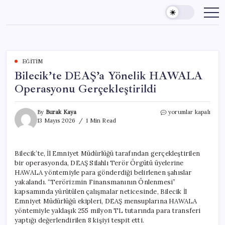
Skip
to
content
EĞITIM
Bilecik’te DEAŞ’a Yönelik HAWALA
Operasyonu Gerçekleştirildi
Bilecik’te
By
Burak Kaya
yorumlar kapalı
DEAŞ’a
13 Mayıs 2026
1 Min Read
Yönelik
HAWALA
Operasyonu
Bilecik’te, İl Emniyet Müdürlüğü tarafından gerçekleştirilen
Gerçekleştirildi
bir operasyonda, DEAŞ Silahlı Terör Örgütü üyelerine
için
HAWALA yöntemiyle para gönderdiği belirlenen şahıslar
yakalandı. “Terörizmin Finansmanının Önlenmesi”
kapsamında yürütülen çalışmalar neticesinde, Bilecik İl
Emniyet Müdürlüğü ekipleri, DEAŞ mensuplarına HAWALA
yöntemiyle yaklaşık 255 milyon TL tutarında para transferi
yaptığı değerlendirilen 8 kişiyi tespit etti.