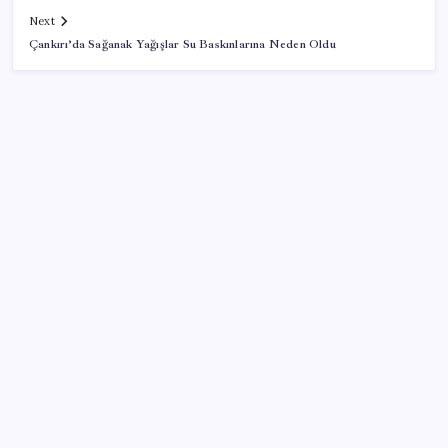
Next
Çankırı’da Sağanak Yağışlar Su Baskınlarına Neden Oldu
SON YAZILAR
Kapadokya’da dededen toruna uzanan hikâye: 136
kovanla bal markası kurdu
TCMB yılın 3. Enflasyon Raporu’nu 13 Ağustos’ta
açıklayacak
ASELSAN TOLUN P Testini Tamamladı: Sığınak
Delici Mühimmat Sahada