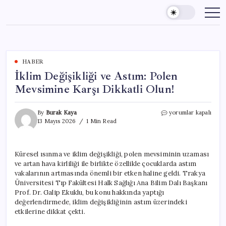
Skip
to
content
HABER
İklim Değişikliği ve Astım: Polen
Mevsimine Karşı Dikkatli Olun!
İklim
By
Burak Kaya
yorumlar kapalı
Değişikliği
13 Mayıs 2026
1 Min Read
ve
Astım:
Polen
Küresel ısınma ve iklim değişikliği, polen mevsiminin uzaması
Mevsimine
ve artan hava kirliliği ile birlikte özellikle çocuklarda astım
Karşı
Dikkatli
vakalarının artmasında önemli bir etken haline geldi. Trakya
Olun!
Üniversitesi Tıp Fakültesi Halk Sağlığı Ana Bilim Dalı Başkanı
için
Prof. Dr. Galip Ekuklu, bu konu hakkında yaptığı
değerlendirmede, iklim değişikliğinin astım üzerindeki
etkilerine dikkat çekti.