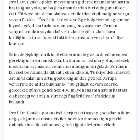
Prof. Dr. Ekuklu, polen mevsiminin giderek uzamasının astım
hastalığına yol açan başlıca unsurlardan biri olduğunu ifade
etti. Türkiye’nin de bu olumsuz etkilerden etkilendiğine vurgu
yapan Ekuklu, “Özellikle Akdeniz ve Ege bölgelerinde geçmişe
kıyasla çok daha fazla orman yangını yaşıyoruz. Orman
yangınlarından yayılan kül ve tozlar ile çöl tozları, hava
kirliliğini artıran önemli faktörler arasında yer alıyor.” diye
konuştu.
İklim değişikliğinin ikincil etkilerinin de göz ardı edilmemesi
gerektiğini belirten Ekuklu, bu durumun astıma yol açabilecek
unsurların artmasına zemin hazırladığını vurguladı. Sorunun
küresel boyutuna da dikkat çeken Ekuklu, Türkiye’deki mevcut
astım vakalarının artış gösterdiğini dile getirdi. Avrupa
verilerine de atıfta bulunarak, “Bu gidişat devam ederse,
gelecekte dünya genelinde 400 milyon insanın astım hastası
olabileceği ve artışın süreceği öngörülüyor.” ifadelerini
kullandı.
Prof. Dr. Ekuklu, potansiyel alerji riski taşıyan çocukların iklim
değişikliğinin olumsuz etkilerinden korunması için gerekli
önlemlerin acilen alınması gerektiğini sözlerine ekledi.