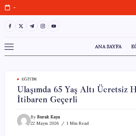
Skip
-
to
content
https://www.facebook.com/
https://twitter.com/
https://t.me/
https://www.instagram.com/
https://youtube.com/
ANA SAYFA
E
EĞITIM
Ulaşımda 65 Yaş Altı Ücretsiz 
İtibaren Geçerli
By
Burak Kaya
22 Mayıs 2026
1 Min Read