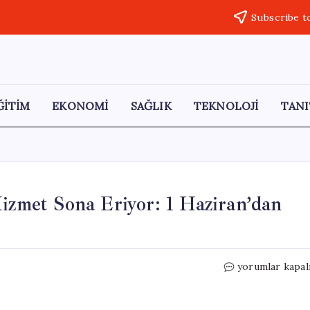
Subscribe t
ĞİTİM
EKONOMİ
SAĞLIK
TEKNOLOJİ
TANI
Hizmet Sona Eriyor: 1 Haziran’dan
Ulaşımda
yorumlar kapal
65
Yaş
Altı