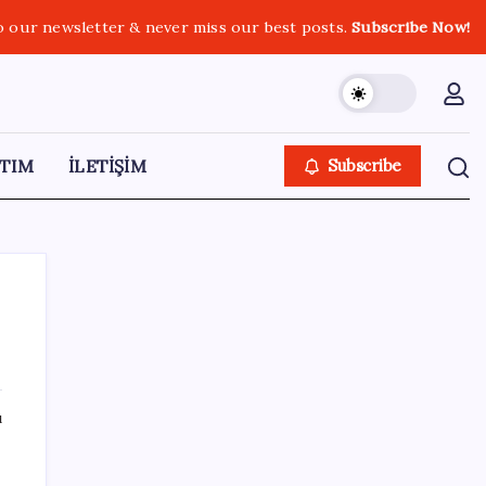
o our newsletter & never miss our best posts.
Subscribe Now!
TIM
İLETİŞİM
Subscribe
SON YAZILAR
ı
BYD Türkiye’de satışlarda sert düşüş:
Temmuzda 17 araç sattı