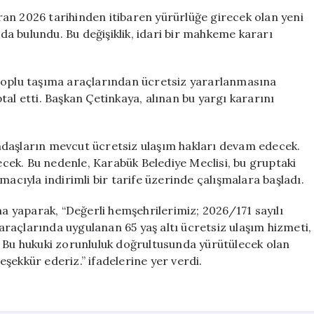
Ücretsiz
an 2026 tarihinden itibaren yürürlüğe girecek olan yeni
Hizmet
a bulundu. Bu değişiklik, idari bir mahkeme kararı
Sona
Eriyor:
1
 toplu taşıma araçlarından ücretsiz yararlanmasına
Haziran’dan
al etti. Başkan Çetinkaya, alınan bu yargı kararını
İtibaren
Geçerli
için
ndaşların mevcut ücretsiz ulaşım hakları devam edecek.
recek. Bu nedenle, Karabük Belediye Meclisi, bu gruptaki
macıyla indirimli bir tarife üzerinde çalışmalara başladı.
ma yaparak, “Değerli hemşehrilerimiz; 2026/171 sayılı
raçlarında uygulanan 65 yaş altı ücretsiz ulaşım hizmeti,
. Bu hukuki zorunluluk doğrultusunda yürütülecek olan
şekkür ederiz.” ifadelerine yer verdi.