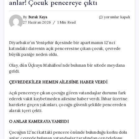
anlar! Çocuk pencereye çıktı
12’nci
By
Burak Kaya
yorumlar kapalı
katta
27 Haziran 2026
1 Min Read
yürekleri
ağza
getiren
Diyarbakır’ın Yenişehir ilçesinde bir apartmanın 12’nci
anlar!
katındaki dairenin açık penceresine çıkan çocuk, çevrede
Çocuk
pencereye
büyük paniğe neden oldu.
çıktı
için
Olay, dün Üçkuyu Mahallesi’nde bulunan bir sitede meydana
geldi.
ÇEVREDEKİLER HEMEN AİLESİNE HABER VERDİ
Açık pencereye çıkan çocuğu gören vatandaşlar durumu fark
ederek vakit kaybetmeden ailesine haber verdi. İhbar üzerine
harekete geçen yakınları, çocuğu güvenli şekilde pencereden
alarak içeri çekti.
O ANLAR KAMERAYA YANSIDI
Çocuğun 12’nci kattaki pencere önünde bulunduğu korku dolu
anlar, çevrede bulunan vatandaşlar tarafından cep telefonu