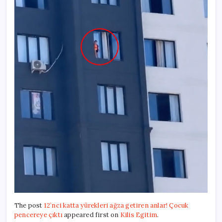
The post
12’nci katta yürekleri ağza getiren anlar! Çocuk
pencereye çıktı
appeared first on
Kilis Egitim
.