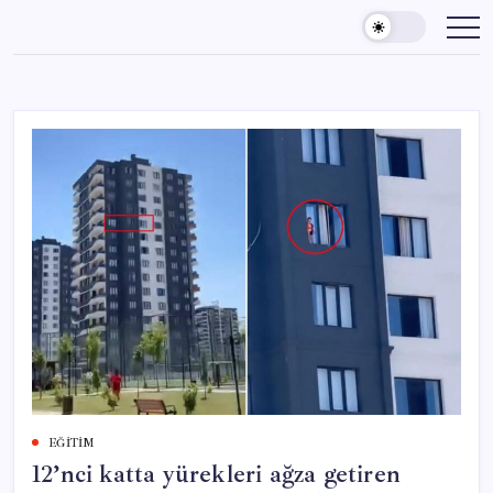
Skip
to
content
EĞITIM
12’nci katta yürekleri ağza getiren