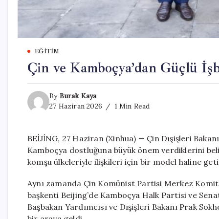
EĞITIM
Çin ve Kamboçya’dan Güçlü İşb
By
Burak Kaya
27 Haziran 2026
1 Min Read
BEİJİNG, 27 Haziran (Xinhua) — Çin Dışişleri Bakanı
Kamboçya dostluğuna büyük önem verdiklerini belirt
komşu ülkeleriyle ilişkileri için bir model haline ge
Aynı zamanda Çin Komünist Partisi Merkez Komites
başkenti Beijing’de Kamboçya Halk Partisi ve Sena
Başbakan Yardımcısı ve Dışişleri Bakanı Prak Sok
bir araya geldi.