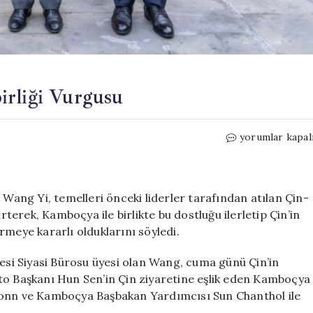
irliği Vurgusu
Çin
yorumlar kapal
ve
Kamboçya’dan
Güçlü
İşbirliği
 Wang Yi, temelleri önceki liderler tarafından atılan Çin-
Vurgusu
erek, Kamboçya ile birlikte bu dostluğu ilerletip Çin’in
için
tirmeye kararlı olduklarını söyledi.
i Siyasi Bürosu üyesi olan Wang, cuma günü Çin’in
to Başkanı Hun Sen’in Çin ziyaretine eşlik eden Kamboçya
honn ve Kamboçya Başbakan Yardımcısı Sun Chanthol ile