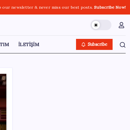
o our newsletter & never miss our best posts.
Subscribe Now!
TIM
İLETİŞİM
Subscribe
SON YAZILAR
BYD Türkiye’de satışlarda sert düşüş:
Temmuzda 17 araç sattı