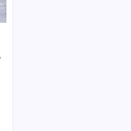
500 yıl boyunca duvarın içinde gizli kalan
hazine tesadüfen bulundu
Sayaç
ı
Kategoriler
Eğitim
Ekonomi
Haber
Sağlık
Teknoloji