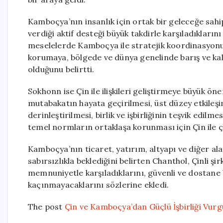
Kamboçya’nın insanlık için ortak bir geleceğe sahip
verdiği aktif desteği büyük takdirle karşıladıkları
meselelerde Kamboçya ile stratejik koordinasyonu
korumaya, bölgede ve dünya genelinde barış ve ka
olduğunu belirtti.
Sokhonn ise Çin ile ilişkileri geliştirmeye büyük öne
mutabakatın hayata geçirilmesi, üst düzey etkileşiml
derinleştirilmesi, birlik ve işbirliğinin teşvik edilmes
temel normların ortaklaşa korunması için Çin ile ç
Kamboçya’nın ticaret, yatırım, altyapı ve diğer alan
sabırsızlıkla beklediğini belirten Chanthol, Çinli ş
memnuniyetle karşıladıklarını, güvenli ve dostane 
kaçınmayacaklarını sözlerine ekledi.
The post
Çin ve Kamboçya’dan Güçlü İşbirliği Vur