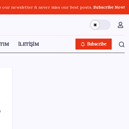
o our newsletter & never miss our best posts.
Subscribe Now!
TIM
İLETİŞİM
Subscribe
SON YAZILAR
ı
BYD Türkiye’de satışlarda sert düşüş:
Temmuzda 17 araç sattı