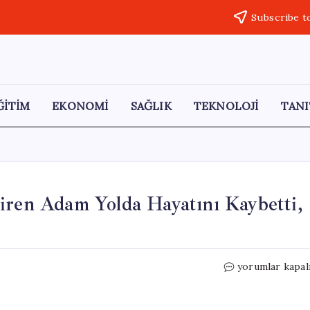
Subscribe t
ĞİTİM
EKONOMİ
SAĞLIK
TEKNOLOJİ
TANI
iren Adam Yolda Hayatını Kaybetti,
Ambulans
yorumlar kapal
Krizi:
Kalp
Krizi