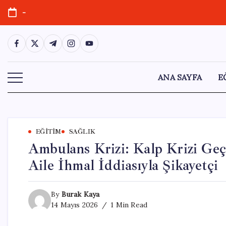
Skip
-
to
content
https://www.facebook.com/
https://twitter.com/
https://t.me/
https://www.instagram.com/
https://youtube.com/
ANA SAYFA
E
EĞITIM
SAĞLIK
Ambulans Krizi: Kalp Krizi Geç
Aile İhmal İddiasıyla Şikayetçi
By
Burak Kaya
14 Mayıs 2026
1 Min Read