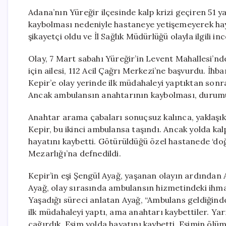
Adana’nın Yüreğir ilçesinde kalp krizi geçiren 51
kaybolması nedeniyle hastaneye yetişemeyerek hayat
şikayetçi oldu ve İl Sağlık Müdürlüğü olayla ilgili in
Olay, 7 Mart sabahı Yüreğir’in Levent Mahallesi’n
için ailesi, 112 Acil Çağrı Merkezi’ne başvurdu. İhba
Kepir’e olay yerinde ilk müdahaleyi yaptıktan son
Ancak ambulansın anahtarının kaybolması, durumu k
Anahtar arama çabaları sonuçsuz kalınca, yaklaşık
Kepir, bu ikinci ambulansa taşındı. Ancak yolda kal
hayatını kaybetti. Götürüldüğü özel hastanede ‘doğ
Mezarlığı’na defnedildi.
Kepir’in eşi Şengül Ayağ, yaşanan olayın ardından
Ayağ, olay sırasında ambulansın hizmetindeki ihmal
Yaşadığı süreci anlatan Ayağ, “Ambulans geldiğinde
ilk müdahaleyi yaptı, ama anahtarı kaybettiler. Y
çağırdık. Eşim yolda hayatını kaybetti. Eşimin ölü