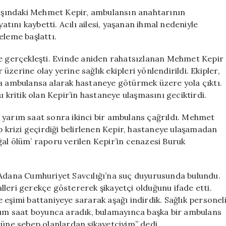
Geçiren
 yaşındaki Mehmet Kepir, ambulansın anahtarının
Adam
ını kaybetti. Acılı ailesi, yaşanan ihmal nedeniyle
Yolda
celeme başlattı.
Hayatını
Kaybetti,
de gerçekleşti. Evinde aniden rahatsızlanan Mehmet Kepir
Aile
r üzerine olay yerine sağlık ekipleri yönlendirildi. Ekipler,
İhmal
ra ambulansa alarak hastaneye götürmek üzere yola çıktı.
İddiasıyla
ritik olan Kepir’in hastaneye ulaşmasını geciktirdi.
Şikayetçi
için
 yarım saat sonra ikinci bir ambulans çağrıldı. Mehmet
p krizi geçirdiği belirlenen Kepir, hastaneye ulaşamadan
al ölüm’ raporu verilen Kepir’in cenazesi Buruk
 Adana Cumhuriyet Savcılığı’na suç duyurusunda bulundu.
leri gerekçe göstererek şikayetçi olduğunu ifade etti.
 eşimi battaniyeye sararak aşağı indirdik. Sağlık personel
arım saat boyunca aradık, bulamayınca başka bir ambulans
müne sebep olanlardan şikayetçiyim” dedi.