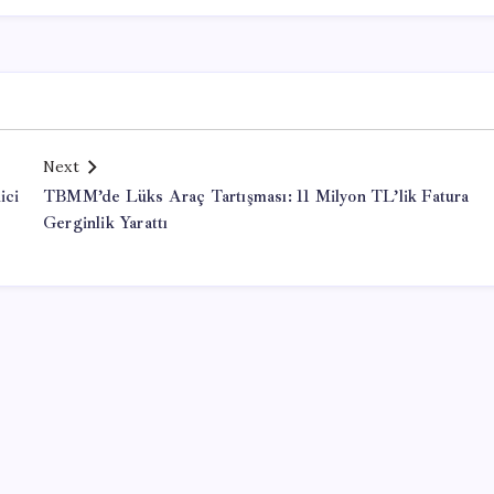
Next
ici
TBMM’de Lüks Araç Tartışması: 11 Milyon TL’lik Fatura
Gerginlik Yarattı
Office Lisans Satın Al
valorant hack