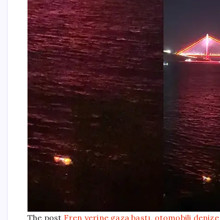
The post
Fren yerine gaza bastı, otomobili denize 