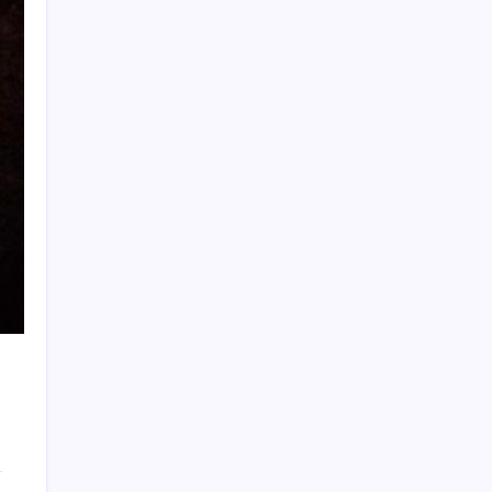
Otomobil satışlarında sert fren
Honor Band 11 ve 11 Pro Tanıtıldı: 26 Güne
Varan Pil Ömrü
ASELSAN’dan Kritik Başarı: Yerli ve Milli
Kızılötesi Dedektörler
İran’dan Bahreyn’deki ABD üssüne saldırı
Borsada işlem gören ambalaj sektörünün
köklü firması iflasın eşiğinde
ABD-İran savaşı enerji devinin kasasını
doldurdu: Kârı yüzde 70 arttı, çevrecilerden
sert tepki geldi
24 milyon kişinin yaşadığı dev şehir yavaş
yavaş batıyor: Evler, yollar ve tarihi yapılar
tehlikede
Artvin Belediye Başkanı Erdem’in de
arasında bulunduğu 6 belediye başkanı
CHP’den istifa etti