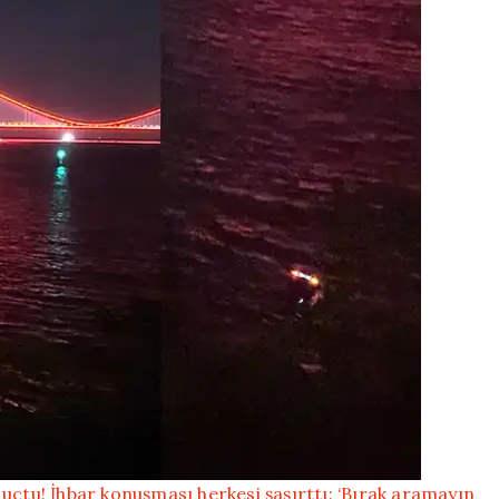
uçtu! İhbar konuşması herkesi şaşırttı: ‘Bırak aramayın