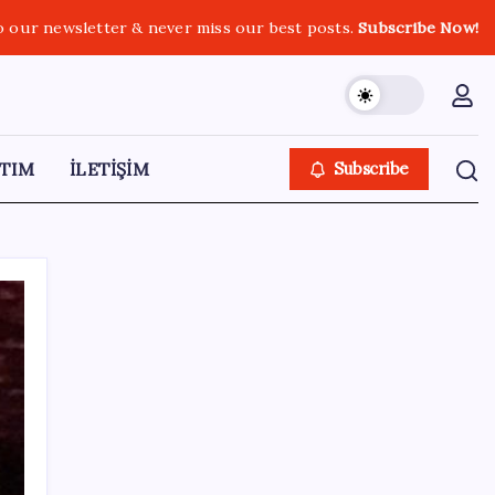
o our newsletter & never miss our best posts.
Subscribe Now!
TIM
İLETİŞİM
Subscribe
SON YAZILAR
BYD Türkiye’de satışlarda sert düşüş:
Temmuzda 17 araç sattı