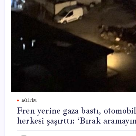
EĞITIM
Fren yerine gaza bastı, otomobi
herkesi şaşırttı: ‘Bırak aramayın