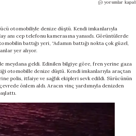
Fren
yorumlar kapal
yerine
gaza
bastı,
otomobili
ürücü otomobiliyle denize düştü. Kendi imkanlarıyla
denize
olay anı cep telefonu kamerasına yansıdı. Görüntülerde
uçtu!
tomobilin battığı yeri, “Adamın battığı nokta çok güzel,
İhbar
anlar yer alıyor.
konuşması
herkesi
de meydana geldi. Edinilen bilgiye göre, fren yerine gaza
şaşırttı:
tiği otomobille denize düştü. Kendi imkanlarıyla araçtan
‘Bırak
ne polis, itfaiye ve sağlık ekipleri sevk edildi. Sürücünün
aramayın
polisi’
i çevrede önlem aldı. Aracın vinç yardımıyla denizden
için
aşlattı.