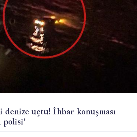
li denize uçtu! İhbar konuşması
 polisi’