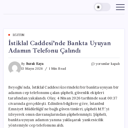
Skip
to
content
EĞITIM
İstiklal Caddesi’nde Bankta Uyuyan
Adamın Telefonu Çalındı
İstiklal
By
Burak Kaya
yorumlar kapalı
Caddesi’nde
13 Mayıs 2026
1 Min Read
Bankta
Uyuyan
Adamın
Beyoğlu’nda, İstiklal Caddesi üzerindeki bir bankta uyuyan bir
Telefonu
adamın cep telefonunu çalan şüpheli, güvenlik ekipleri
Çalındı
için
tarafından yakalandı. Olay, 4 Nisan 2026 tarihinde saat 00:37
civarında gerçekleşti. Edinilen bilgilere göre, İstanbul
Emniyet Müdürlüğü’ne bağlı güven timleri, şüpheli M.T.’yi
izleyerek onun davranışlarından şüphelenmişti. Şüpheli,
bankta uyuyan adamın yanına yaklaşarak yankesicilik
yöntemiyle cep telefonunu aldı.