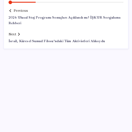
Previous
2026 Ulusal Staj Programı Sonuçları Açıklandı mı? İŞKUR Sorgulama
Rehberi
Next
İsrail, Küresel Sumud Filosu’ndaki Tüm Aktivistleri Alıkoydu
SON YAZILAR
BYD Türkiye’de satışlarda sert düşüş: Temmuzda 17
araç sattı