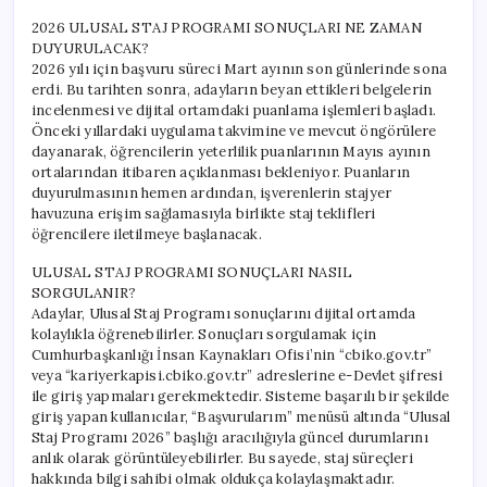
2026 ULUSAL STAJ PROGRAMI SONUÇLARI NE ZAMAN
DUYURULACAK?
2026 yılı için başvuru süreci Mart ayının son günlerinde sona
erdi. Bu tarihten sonra, adayların beyan ettikleri belgelerin
incelenmesi ve dijital ortamdaki puanlama işlemleri başladı.
Önceki yıllardaki uygulama takvimine ve mevcut öngörülere
dayanarak, öğrencilerin yeterlilik puanlarının Mayıs ayının
ortalarından itibaren açıklanması bekleniyor. Puanların
duyurulmasının hemen ardından, işverenlerin stajyer
havuzuna erişim sağlamasıyla birlikte staj teklifleri
öğrencilere iletilmeye başlanacak.
ULUSAL STAJ PROGRAMI SONUÇLARI NASIL
SORGULANIR?
Adaylar, Ulusal Staj Programı sonuçlarını dijital ortamda
kolaylıkla öğrenebilirler. Sonuçları sorgulamak için
Cumhurbaşkanlığı İnsan Kaynakları Ofisi’nin “cbiko.gov.tr”
veya “kariyerkapisi.cbiko.gov.tr” adreslerine e-Devlet şifresi
ile giriş yapmaları gerekmektedir. Sisteme başarılı bir şekilde
giriş yapan kullanıcılar, “Başvurularım” menüsü altında “Ulusal
Staj Programı 2026” başlığı aracılığıyla güncel durumlarını
anlık olarak görüntüleyebilirler. Bu sayede, staj süreçleri
hakkında bilgi sahibi olmak oldukça kolaylaşmaktadır.