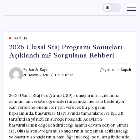
Skip
to
content
SAĞLIK
2026 Ulusal Staj Programı Sonuçları
Açıklandı mı? Sorgulama Rehberi
2026
By
Burak Kaya
yorumlar kapalı
Ulusal
20 Mayıs 2026
1 Min Read
Staj
Programı
Sonuçları
2026 Ulusal Staj Programı (USP) sonuçlarının açıklanma
Açıklandı
zamanı, üniversite öğrencileri arasında merakla bekleniyor.
mı?
Sorgulama
Kariyerlerine önemli bir yön verecek bu program
Rehberi
kapsamında, başvurular Mart ayında tamamlandı ve İŞKUR
için
tarafından yürütülen süreçler başladı. Adayların
başvurularının değerlendirileceği aşama devam ediyor. Şimdi
ise, Ulusal Staj Programı sonuçlarının ne zaman açıklanacağı
ve başvuru sonuçlarının nasıl öğrenileceği soruları gündemde.