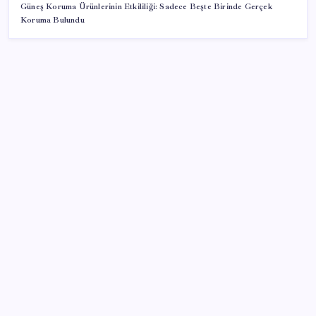
Güneş Koruma Ürünlerinin Etkililiği: Sadece Beşte Birinde Gerçek
Koruma Bulundu
SON YAZILAR
Meta’ya çocuk güvenliği davasında 567 milyon dolar
ceza
AB’den Ar-Ge’ye 130 milyar euroluk kaynak
2026 AÖL 3. Dönem sınav sonuçları ne zaman
açıklanacak? Açık Öğretim Lisesi sınav sonuçları
nasıl ve nereden öğrenilir?