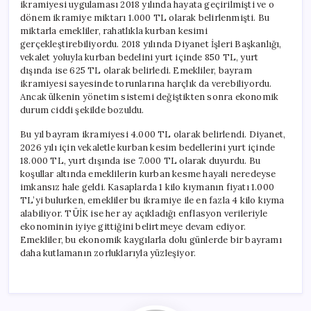
ikramiyesi uygulaması 2018 yılında hayata geçirilmişti ve o
dönem ikramiye miktarı 1.000 TL olarak belirlenmişti. Bu
miktarla emekliler, rahatlıkla kurban kesimi
gerçekleştirebiliyordu. 2018 yılında Diyanet İşleri Başkanlığı,
vekalet yoluyla kurban bedelini yurt içinde 850 TL, yurt
dışında ise 625 TL olarak belirledi. Emekliler, bayram
ikramiyesi sayesinde torunlarına harçlık da verebiliyordu.
Ancak ülkenin yönetim sistemi değiştikten sonra ekonomik
durum ciddi şekilde bozuldu.
Bu yıl bayram ikramiyesi 4.000 TL olarak belirlendi. Diyanet,
2026 yılı için vekaletle kurban kesim bedellerini yurt içinde
18.000 TL, yurt dışında ise 7.000 TL olarak duyurdu. Bu
koşullar altında emeklilerin kurban kesme hayali neredeyse
imkansız hale geldi. Kasaplarda 1 kilo kıymanın fiyatı 1.000
TL’yi bulurken, emekliler bu ikramiye ile en fazla 4 kilo kıyma
alabiliyor. TÜİK ise her ay açıkladığı enflasyon verileriyle
ekonominin iyiye gittiğini belirtmeye devam ediyor.
Emekliler, bu ekonomik kaygılarla dolu günlerde bir bayramı
daha kutlamanın zorluklarıyla yüzleşiyor.