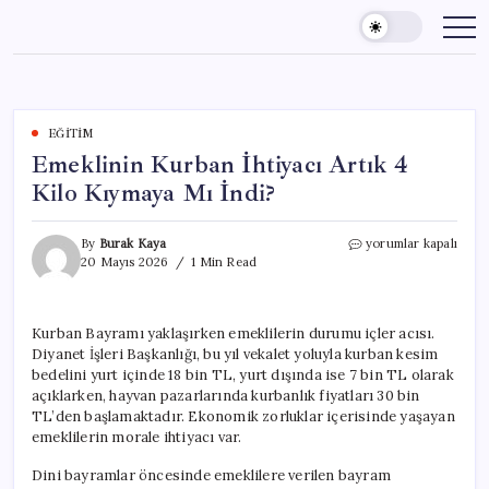
Skip
to
content
EĞITIM
Emeklinin Kurban İhtiyacı Artık 4
Kilo Kıymaya Mı İndi?
Emeklinin
By
Burak Kaya
yorumlar kapalı
Kurban
20 Mayıs 2026
1 Min Read
İhtiyacı
Artık
4
Kurban Bayramı yaklaşırken emeklilerin durumu içler acısı.
Kilo
Diyanet İşleri Başkanlığı, bu yıl vekalet yoluyla kurban kesim
Kıymaya
Mı
bedelini yurt içinde 18 bin TL, yurt dışında ise 7 bin TL olarak
İndi?
açıklarken, hayvan pazarlarında kurbanlık fiyatları 30 bin
için
TL’den başlamaktadır. Ekonomik zorluklar içerisinde yaşayan
emeklilerin morale ihtiyacı var.
Dini bayramlar öncesinde emeklilere verilen bayram