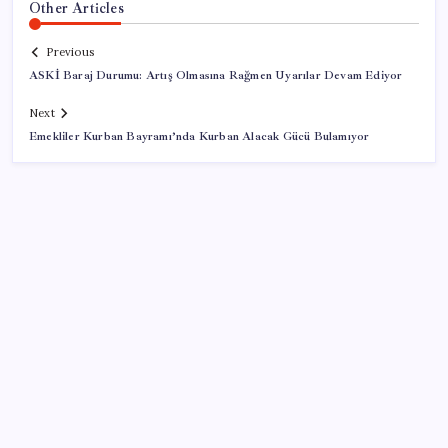
Other Articles
Previous
ASKİ Baraj Durumu: Artış Olmasına Rağmen Uyarılar Devam Ediyor
Next
Emekliler Kurban Bayramı’nda Kurban Alacak Gücü Bulamıyor
SON YAZILAR
TCMB yılın 3. Enflasyon Raporu’nu 13 Ağustos’ta
açıklayacak