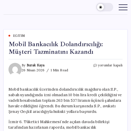
Skip
to
content
EĞITIM
Mobil Bankacılık Dolandırıcılığı:
Müşteri Tazminatını Kazandı
Mobil
By
Burak Kaya
yorumlar kapalı
Bankacılık
26 Nisan 2026
1 Min Read
Dolandırıcılığı:
Müşteri
Tazminatını
Mobil bankacılık üzerinden dolandırıcılık mağduru olan S.P.,
Kazandı
sabah uyandığında izni olmadan 10 bin lira kredi çekildiğini ve
için
vadeli hesabından toplam 263 bin 537 liranın üçüncü şahıslara
havale edildiğini öğrendi. Bu durum karşısında S.P., avukatı
Şenay Geçkil aracılığıyla hukuki yollara başvurdu.
İzmir 6. Tüketici Mahkemesi’nde açılan davada bilirkişi
tarafından hazırlanan raporda, mobil bankacılık