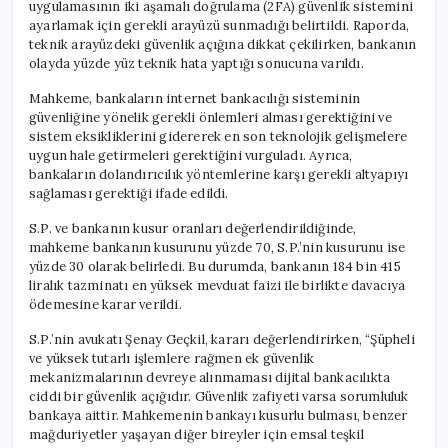
uygulamasının iki aşamalı doğrulama (2FA) güvenlik sistemini
ayarlamak için gerekli arayüzü sunmadığı belirtildi. Raporda,
teknik arayüzdeki güvenlik açığına dikkat çekilirken, bankanın
olayda yüzde yüz teknik hata yaptığı sonucuna varıldı.
Mahkeme, bankaların internet bankacılığı sisteminin
güvenliğine yönelik gerekli önlemleri alması gerektiğini ve
sistem eksikliklerini gidererek en son teknolojik gelişmelere
uygun hale getirmeleri gerektiğini vurguladı. Ayrıca,
bankaların dolandırıcılık yöntemlerine karşı gerekli altyapıyı
sağlaması gerektiği ifade edildi.
S.P. ve bankanın kusur oranları değerlendirildiğinde,
mahkeme bankanın kusurunu yüzde 70, S.P.’nin kusurunu ise
yüzde 30 olarak belirledi. Bu durumda, bankanın 184 bin 415
liralık tazminatı en yüksek mevduat faizi ile birlikte davacıya
ödemesine karar verildi.
S.P.’nin avukatı Şenay Geçkil, kararı değerlendirirken, “Şüpheli
ve yüksek tutarlı işlemlere rağmen ek güvenlik
mekanizmalarının devreye alınmaması dijital bankacılıkta
ciddi bir güvenlik açığıdır. Güvenlik zafiyeti varsa sorumluluk
bankaya aittir. Mahkemenin bankayı kusurlu bulması, benzer
mağduriyetler yaşayan diğer bireyler için emsal teşkil