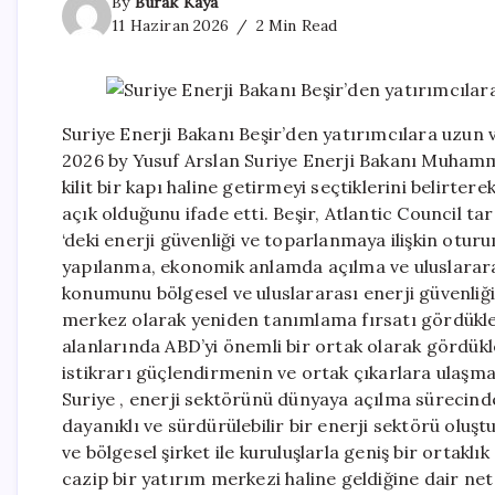
By
Burak Kaya
11 Haziran 2026
2 Min Read
Suriye Enerji Bakanı Beşir’den yatırımcılara uzun 
2026 by Yusuf Arslan Suriye Enerji Bakanı Muhamm
kilit bir kapı haline getirmeyi seçtiklerini belirter
açık olduğunu ifade etti. Beşir, Atlantic Council 
‘deki enerji güvenliği ve toparlanmaya ilişkin otur
yapılanma, ekonomik anlamda açılma ve uluslararas
konumunu bölgesel ve uluslararası enerji güvenliğin
merkez olarak yeniden tanımlama fırsatı gördükleri
alanlarında ABD’yi önemli bir ortak olarak gördükle
istikrarı güçlendirmenin ve ortak çıkarlara ulaşmanı
Suriye , enerji sektörünü dünyaya açılma sürecinde k
dayanıklı ve sürdürülebilir bir enerji sektörü oluş
ve bölgesel şirket ile kuruluşlarla geniş bir ortaklı
cazip bir yatırım merkezi haline geldiğine dair net 