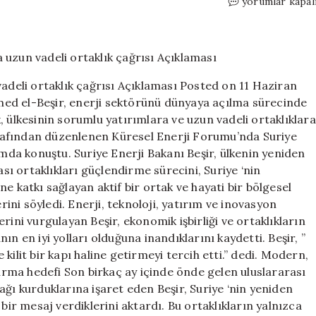
Suriye
yorumlar kapal
Enerji
Bakanı
Beşir’den
yatırımcılara
uzun
vadeli ortaklık çağrısı Açıklaması Posted on 11 Haziran
vadeli
ed el-Beşir, enerji sektörünü dünyaya açılma sürecinde
ortaklık
ek, ülkesinin sorumlu yatırımlara ve uzun vadeli ortaklıklara
çağrısı
Açıklaması
tarafından düzenlenen Küresel Enerji Forumu’nda Suriye
için
umda konuştu. Suriye Enerji Bakanı Beşir, ülkenin yeniden
ı ortaklıkları güçlendirme sürecini, Suriye ‘nin
e katkı sağlayan aktif bir ortak ve hayati bir bölgesel
ni söyledi. Enerji, teknoloji, yatırım ve inovasyon
rini vurgulayan Beşir, ekonomik işbirliği ve ortaklıkların
n en iyi yolları olduğuna inandıklarını kaydetti. Beşir, ”
ilit bir kapı haline getirmeyi tercih etti.” dedi. Modern,
turma hedefi Son birkaç ay içinde önde gelen uluslararası
k ağı kurduklarına işaret eden Beşir, Suriye ‘nin yeniden
bir mesaj verdiklerini aktardı. Bu ortaklıkların yalnızca