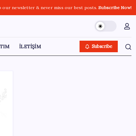
o our newsletter & never miss our best posts.
Subscribe Now!
TIM
İLETİŞİM
Subscribe
SON YAZILAR
Meta’ya çocuk güvenliği davasında 567
milyon dolar ceza