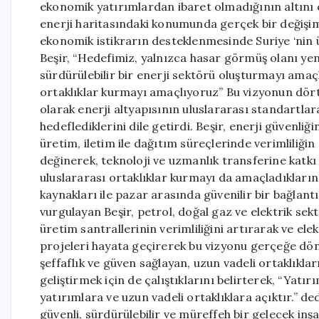
ekonomik yatırımlardan ibaret olmadığının altını çi
enerji haritasındaki konumunda gerçek bir değişimi 
ekonomik istikrarın desteklenmesinde Suriye ‘nin üs
Beşir, “Hedefimiz, yalnızca hasar görmüş olanı ye
sürdürülebilir bir enerji sektörü oluşturmayı amaçl
ortaklıklar kurmayı amaçlıyoruz” Bu vizyonun dört
olarak enerji altyapısının uluslararası standartlar
hedeflediklerini dile getirdi. Beşir, enerji güvenliğ
üretim, iletim ile dağıtım süreçlerinde verimliliğin
değinerek, teknoloji ve uzmanlık transferine katk
uluslararası ortaklıklar kurmayı da amaçladıklarını
kaynakları ile pazar arasında güvenilir bir bağlant
vurgulayan Beşir, petrol, doğal gaz ve elektrik sekt
üretim santrallerinin verimliliğini artırarak ve ele
projeleri hayata geçirerek bu vizyonu gerçeğe dönü
şeffaflık ve güven sağlayan, uzun vadeli ortaklıkl
geliştirmek için de çalıştıklarını belirterek, “Yatı
yatırımlara ve uzun vadeli ortaklıklara açıktır.” de
güvenli, sürdürülebilir ve müreffeh bir gelecek in