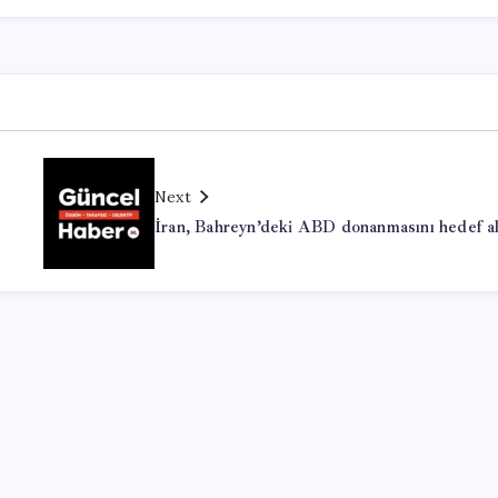
Next
İran, Bahreyn’deki ABD donanmasını hedef a
Office Lisans Satın Al
valorant hack