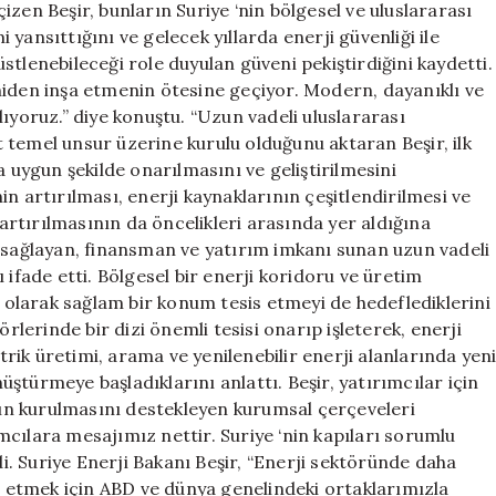
zen Beşir, bunların Suriye ‘nin bölgesel ve uluslararası
yansıttığını ve gelecek yıllarda enerji güvenliği ile
tlenebileceği role duyulan güveni pekiştirdiğini kaydetti.
niden inşa etmenin ötesine geçiyor. Modern, dayanıklı ve
ıyoruz.” diye konuştu. “Uzun vadeli uluslararası
 temel unsur üzerine kurulu olduğunu aktaran Beşir, ilk
a uygun şekilde onarılmasını ve geliştirilmesini
inin artırılması, enerji kaynaklarının çeşitlendirilmesi ve
 artırılmasının da öncelikleri arasında yer aldığına
ı sağlayan, finansman ve yatırım imkanı sunan uzun vadeli
 ifade etti. Bölgesel bir enerji koridoru ve üretim
ı olarak sağlam bir konum tesis etmeyi de hedeflediklerini
örlerinde bir dizi önemli tesisi onarıp işleterek, enerji
ktrik üretimi, arama ve yenilenebilir enerji alanlarında yen
ştürmeye başladıklarını anlattı. Beşir, yatırımcılar için
arın kurulmasını destekleyen kurumsal çerçeveleri
rımcılara mesajımız nettir. Suriye ‘nin kapıları sorumlu
di. Suriye Enerji Bakanı Beşir, “Enerji sektöründe daha
şa etmek için ABD ve dünya genelindeki ortaklarımızla