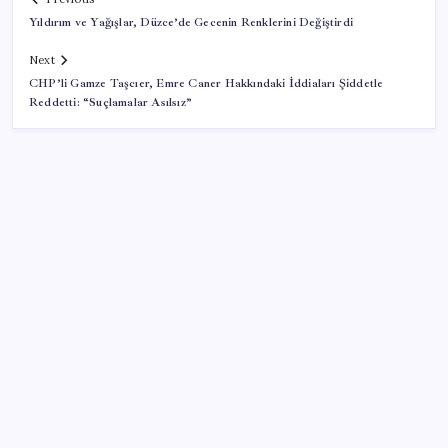
Yıldırım ve Yağışlar, Düzce’de Gecenin Renklerini Değiştirdi
Next
CHP’li Gamze Taşcıer, Emre Caner Hakkındaki İddiaları Şiddetle
Reddetti: “Suçlamalar Asılsız”
SON YAZILAR
Meta’ya çocuk güvenliği davasında 567 milyon dolar
ceza
AB’den Ar-Ge’ye 130 milyar euroluk kaynak