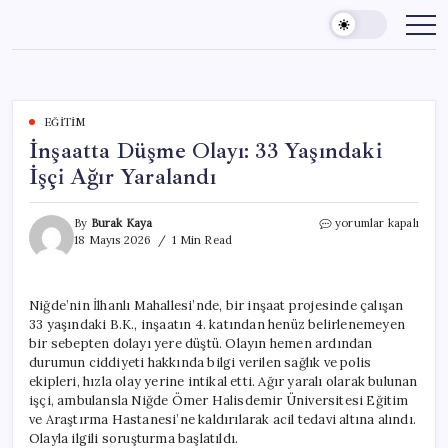
Skip
to
content
EĞITIM
İnşaatta Düşme Olayı: 33 Yaşındaki
İşçi Ağır Yaralandı
İnşaatta
By
Burak Kaya
yorumlar kapalı
Düşme
18 Mayıs 2026
1 Min Read
Olayı:
33
Yaşındaki
Niğde’nin İlhanlı Mahallesi’nde, bir inşaat projesinde çalışan
İşçi
33 yaşındaki B.K., inşaatın 4. katından henüz belirlenemeyen
Ağır
Yaralandı
bir sebepten dolayı yere düştü. Olayın hemen ardından
için
durumun ciddiyeti hakkında bilgi verilen sağlık ve polis
ekipleri, hızla olay yerine intikal etti. Ağır yaralı olarak bulunan
işçi, ambulansla Niğde Ömer Halisdemir Üniversitesi Eğitim
ve Araştırma Hastanesi’ne kaldırılarak acil tedavi altına alındı.
Olayla ilgili soruşturma başlatıldı.