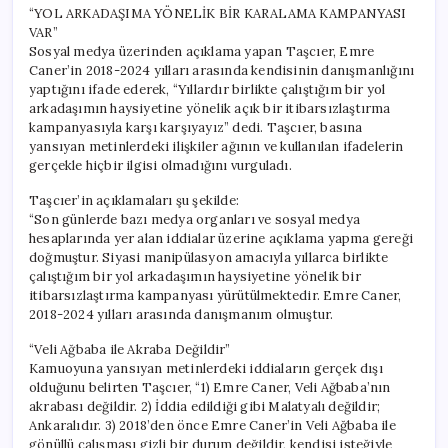
“YOL ARKADAŞIMA YÖNELİK BİR KARALAMA KAMPANYASI
VAR”
Sosyal medya üzerinden açıklama yapan Taşcıer, Emre
Caner’in 2018-2024 yılları arasında kendisinin danışmanlığını
yaptığını ifade ederek, “Yıllardır birlikte çalıştığım bir yol
arkadaşımın haysiyetine yönelik açık bir itibarsızlaştırma
kampanyasıyla karşı karşıyayız” dedi. Taşcıer, basına
yansıyan metinlerdeki ilişkiler ağının ve kullanılan ifadelerin
gerçekle hiçbir ilgisi olmadığını vurguladı.
Taşcıer’in açıklamaları şu şekilde:
“Son günlerde bazı medya organları ve sosyal medya
hesaplarında yer alan iddialar üzerine açıklama yapma gereği
doğmuştur. Siyasi manipülasyon amacıyla yıllarca birlikte
çalıştığım bir yol arkadaşımın haysiyetine yönelik bir
itibarsızlaştırma kampanyası yürütülmektedir. Emre Caner,
2018-2024 yılları arasında danışmanım olmuştur.
“Veli Ağbaba ile Akraba Değildir”
Kamuoyuna yansıyan metinlerdeki iddiaların gerçek dışı
olduğunu belirten Taşcıer, “1) Emre Caner, Veli Ağbaba’nın
akrabası değildir. 2) İddia edildiği gibi Malatyalı değildir;
Ankaralıdır. 3) 2018’den önce Emre Caner’in Veli Ağbaba ile
gönüllü çalışması gizli bir durum değildir, kendisi isteğiyle