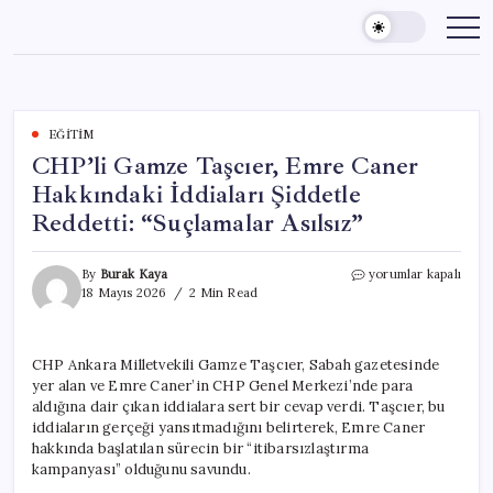
Skip
to
content
EĞITIM
CHP’li Gamze Taşcıer, Emre Caner
Hakkındaki İddiaları Şiddetle
Reddetti: “Suçlamalar Asılsız”
CHP’li
By
Burak Kaya
yorumlar kapalı
Gamze
18 Mayıs 2026
2 Min Read
Taşcıer,
Emre
Caner
CHP Ankara Milletvekili Gamze Taşcıer, Sabah gazetesinde
Hakkındaki
yer alan ve Emre Caner’in CHP Genel Merkezi’nde para
İddiaları
Şiddetle
aldığına dair çıkan iddialara sert bir cevap verdi. Taşcıer, bu
Reddetti:
iddiaların gerçeği yansıtmadığını belirterek, Emre Caner
“Suçlamalar
hakkında başlatılan sürecin bir “itibarsızlaştırma
Asılsız”
kampanyası” olduğunu savundu.
için