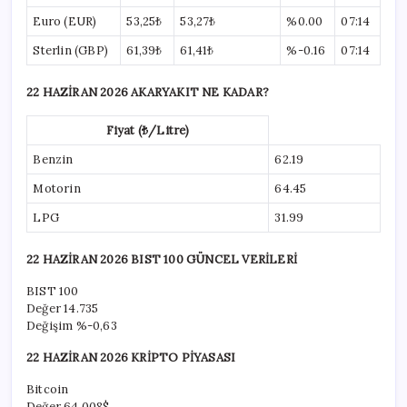
Euro (EUR)
53,25₺
53,27₺
%0.00
07:14
Sterlin (GBP)
61,39₺
61,41₺
%-0.16
07:14
22 HAZİRAN 2026 AKARYAKIT NE KADAR?
Fiyat (₺/Litre)
Benzin
62.19
Motorin
64.45
LPG
31.99
22 HAZİRAN 2026 BIST 100 GÜNCEL VERİLERİ
BIST 100
Değer
14.735
Değişim
%-0,63
22 HAZİRAN 2026 KRİPTO PİYASASI
Bitcoin
Değer
64.008$