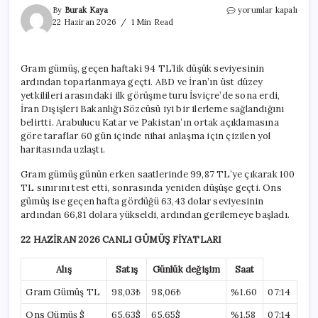
Diplomasi
By
Burak Kaya
yorumlar kapalı
masası
22 Haziran 2026
1 Min Read
gümüşü
taşımaya
yetmedi
Gram gümüş, geçen haftaki 94 TL’lik düşük seviyesinin
için
ardından toparlanmaya geçti. ABD ve İran’ın üst düzey
yetkilileri arasındaki ilk görüşme turu İsviçre’de sona erdi,
İran Dışişleri Bakanlığı Sözcüsü iyi bir ilerleme sağlandığını
belirtti. Arabulucu Katar ve Pakistan’ın ortak açıklamasına
göre taraflar 60 gün içinde nihai anlaşma için çizilen yol
haritasında uzlaştı.
Gram gümüş günün erken saatlerinde 99,87 TL’ye çıkarak 100
TL sınırını test etti, sonrasında yeniden düşüşe geçti. Ons
gümüş ise geçen hafta gördüğü 63,43 dolar seviyesinin
ardından 66,81 dolara yükseldi, ardından gerilemeye başladı.
22 HAZİRAN 2026 CANLI GÜMÜŞ FİYATLARI
Alış
Satış
Günlük değişim
Saat
Gram Gümüş TL
98,03₺
98,06₺
%1.60
07:14
Ons Gümüş $
65,63$
65,65$
%1.58
07:14