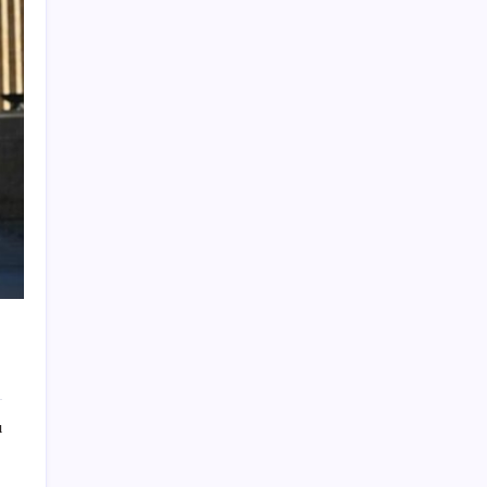
Otomobil satışlarında sert fren
Honor Band 11 ve 11 Pro Tanıtıldı: 26 Güne
Varan Pil Ömrü
ASELSAN’dan Kritik Başarı: Yerli ve Milli
Kızılötesi Dedektörler
İran’dan Bahreyn’deki ABD üssüne saldırı
Borsada işlem gören ambalaj sektörünün
köklü firması iflasın eşiğinde
ABD-İran savaşı enerji devinin kasasını
doldurdu: Kârı yüzde 70 arttı, çevrecilerden
sert tepki geldi
24 milyon kişinin yaşadığı dev şehir yavaş
yavaş batıyor: Evler, yollar ve tarihi yapılar
tehlikede
ı
Artvin Belediye Başkanı Erdem’in de
arasında bulunduğu 6 belediye başkanı
CHP’den istifa etti