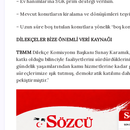
– Ev hanımlarına SGK prim desteği verilsin.
– Mevcut konutların kiralama ve dönüşümleri teşvik
– Uzun süre boş tutulan konutlara yönelik “boş konu
DİLEKÇELER BİZE ÖNEMLİ VERİ KAYNAĞI
TBMM
Dilekçe Komisyonu Başkanı Sunay Karamık, h
katkı olduğu bilinciyle faaliyetlerini sürdürdükleri
gündelik yaşamlarından kamu hizmetlerine kadar ge
süreçlerimize ışık tutmuş, demokratik katılımı da
pekiştirmiştir.”