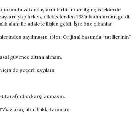
kadınlar
askere
orunda vatandaşların birbirinden ilginç isteklerde
için
aşvuru yapılırken, dilekçelerden 163’ü kadınlardan geldi.
 alanı ile adalete ilişkin geldi. İşte öne çıkanlar:
inlerinden sayılmasın. (Not: Orijinal basımda “tatillerinin”
asal güvence altına alınsın.
için de geçerli sayılsın.
vlet tarafından karşılanmasın.
ÖTV’siz araç alım hakkı tanınsın.