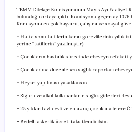
TBMM Dilekçe Komisyonunun Mayıs Ayı Faaliyet Rap
bulunduğu ortaya çıktı. Komisyona geçen ay 1076 b
Komisyona en çok başvuru, çalışma ve sosyal güvenlik
– Hafta sonu tatillerin kamu görevlilerinin yıllık iz
yerine “tatillerin” yazılmıştır)
– Çocukların hastalık sürecinde ebeveyn refakati y
– Çocuk adına düzenlenen sağlık raporları ebeveyn 
– Heykel yapılması yasaklansın.
– Sigara ve alkol kullananların sağlık giderleri de
– 25 yıldan fazla evli ve en az üç çocuklu ailelere 
– Bedelli askerlik ücreti taksitlendirilsin.