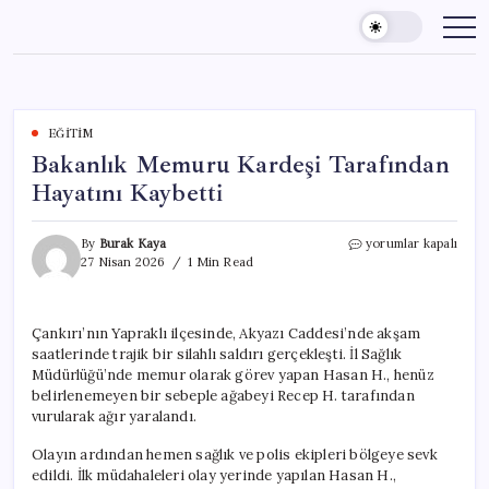
Skip
to
content
EĞITIM
Bakanlık Memuru Kardeşi Tarafından
Hayatını Kaybetti
Bakanlık
By
Burak Kaya
yorumlar kapalı
Memuru
27 Nisan 2026
1 Min Read
Kardeşi
Tarafından
Hayatını
Çankırı’nın Yapraklı ilçesinde, Akyazı Caddesi’nde akşam
Kaybetti
saatlerinde trajik bir silahlı saldırı gerçekleşti. İl Sağlık
için
Müdürlüğü’nde memur olarak görev yapan Hasan H., henüz
belirlenemeyen bir sebeple ağabeyi Recep H. tarafından
vurularak ağır yaralandı.
Olayın ardından hemen sağlık ve polis ekipleri bölgeye sevk
edildi. İlk müdahaleleri olay yerinde yapılan Hasan H.,