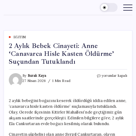
Skip
to
content
EĞITIM
2 Aylık Bebek Cinayeti: Anne
‘Canavarca Hisle Kasten Öldürme’
Suçundan Tutuklandı
2
By
Burak Kaya
yorumlar kapalı
Aylık
27 Nisan 2026
1 Min Read
Bebek
Cinayeti:
Anne
2 aylık bebeğini boğazını keserek öldürdüğü iddia edilen anne,
‘Canavarca
‘canavarca hisle kasten öldürme’ suçlamasıyla tutuklandı.
Hisle
Kasten
Olay, Gerede ilçesinin Kitirler Mahallesi’nde geçtiğimiz gün
Öldürme’
akşam saatlerinde gerçekleşti. Edinilen bilgilere göre, 2 aylık
Suçundan
Ela Cankurtaran evde boğazı kesilmiş olarak bulundu.
Tutuklandı
için
Cinayetin şüphelisi olan anne Serpil Cankurtaran, olayın