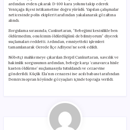
ardından evden çıkarak D-100 kara yolunu takip ederek
Yeniçağa ilçesi istikametine doğru yürüdü. Yapılan çalışmalar
neticesinde polis ekipleri tarafından yakalanarak gözaltına
alındı.
Sorgulama sırasında, Cankurtaran, “Bebeğimi kesinlikle ben
öldürmedim, onu kimin öldürdüğünü de bilmiyorum” diyerek
suçlamaları reddetti. Ardından, emniyetteki işlemleri
tamamlanarak Gerede İlçe Adliyesi’ne sevk edildi.
Nöbetçi mahkemeye çıkarılan Serpil Cankurtaran, savcılık ve
hakimlik sorgusunun ardından, bebeğe karşı ‘canavarca hisle
kasten öldürme’ suçlamasıyla tutuklandı ve cezaevine
gönderildi. Küçük Ela’nın cenazesi ise acılı babası tarafından
Demircisopran köyünde gözyaşları içinde toprağa verildi.