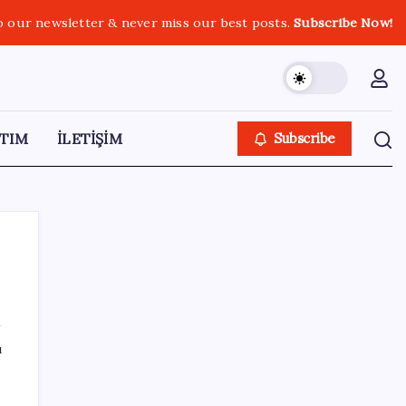
o our newsletter & never miss our best posts.
Subscribe Now!
TIM
İLETİŞİM
Subscribe
SON YAZILAR
ı
BYD Türkiye’de satışlarda sert düşüş:
Temmuzda 17 araç sattı