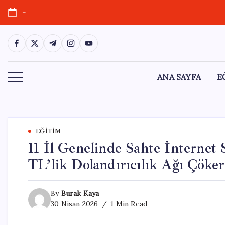
Skip
-
to
content
https://www.facebook.com/
https://twitter.com/
https://t.me/
https://www.instagram.com/
https://youtube.com/
ANA SAYFA
E
EĞITIM
11 İl Genelinde Sahte İnternet
TL’lik Dolandırıcılık Ağı Çöker
By
Burak Kaya
30 Nisan 2026
1 Min Read