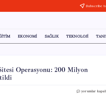
Subscribe t
ĞİTİM
EKONOMİ
SAĞLIK
TEKNOLOJİ
TANI
 Sitesi Operasyonu: 200 Milyon
tildi
11
yorumlar kapal
İl
Genelinde
Sahte