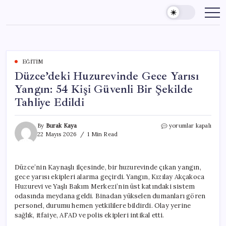
Skip
to
content
EĞITIM
Düzce’deki Huzurevinde Gece Yarısı
Yangın: 54 Kişi Güvenli Bir Şekilde
Tahliye Edildi
Düzce’deki
By
Burak Kaya
yorumlar kapalı
Huzurevinde
22 Mayıs 2026
1 Min Read
Gece
Yarısı
Yangın:
Düzce’nin Kaynaşlı ilçesinde, bir huzurevinde çıkan yangın,
54
gece yarısı ekipleri alarma geçirdi. Yangın, Kızılay Akçakoca
Kişi
Güvenli
Huzurevi ve Yaşlı Bakım Merkezi’nin üst katındaki sistem
Bir
odasında meydana geldi. Binadan yükselen dumanları gören
Şekilde
personel, durumu hemen yetkililere bildirdi. Olay yerine
Tahliye
sağlık, itfaiye, AFAD ve polis ekipleri intikal etti.
Edildi