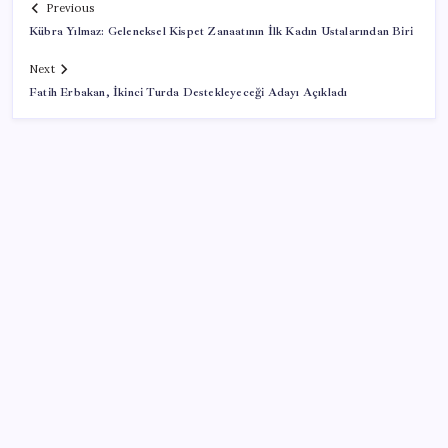
Previous
Kübra Yılmaz: Geleneksel Kispet Zanaatının İlk Kadın Ustalarından Biri
Next
Fatih Erbakan, İkinci Turda Destekleyeceği Adayı Açıkladı
SON YAZILAR
Meta’ya çocuk güvenliği davasında 567 milyon dolar
ceza
AB’den Ar-Ge’ye 130 milyar euroluk kaynak
2026 AÖL 3. Dönem sınav sonuçları ne zaman