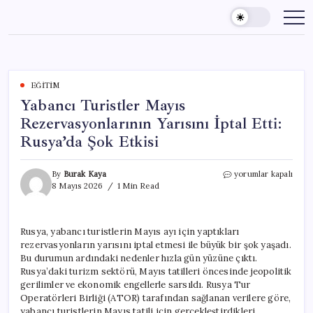
Skip
to
content
EĞITIM
Yabancı Turistler Mayıs
Rezervasyonlarının Yarısını İptal Etti:
Rusya’da Şok Etkisi
Yabancı
By
Burak Kaya
yorumlar kapalı
Turistler
8 Mayıs 2026
1 Min Read
Mayıs
Rezervasyonlarının
Yarısını
Rusya, yabancı turistlerin Mayıs ayı için yaptıkları
İptal
rezervasyonların yarısını iptal etmesi ile büyük bir şok yaşadı.
Etti:
Rusya’da
Bu durumun ardındaki nedenler hızla gün yüzüne çıktı.
Şok
Rusya’daki turizm sektörü, Mayıs tatilleri öncesinde jeopolitik
Etkisi
gerilimler ve ekonomik engellerle sarsıldı. Rusya Tur
için
Operatörleri Birliği (ATOR) tarafından sağlanan verilere göre,
yabancı turistlerin Mayıs tatili için gerçekleştirdikleri