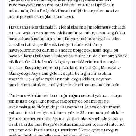
rezervasyonların yarısı iptal edildi. Bu kitlesel iptallerin
arkasında, Orta Doğu’daki hava trafiğinin engellenmesi ve
artan güvenlik kaygıları bulunuyor.
Hava sahası kısıtlamaları, global ulaşım ağını olumsuz etkiledi.
ATOR Başkan Yardımcısı Aleksandır Musihin, Orta Doğu’daki
hava sahası kısıtlamalarının, dünya genelinde seyahat eden
turistleri ciddi şekilde etkilediğini ifade etti. Arap
havayollarının bu durumu, sadece bölgedeki halkı değil, bu
hava yollarını kullanan uluslararası turistleri de olumsuz yönde
etkiledi. Özellikle İran’daki çatışma risklerinin artmasıyla
birlikte, Rusya için önemli pazarlardan olan Çin, Malezya ve
Güneydoğu Asya’dan gelen talepte belirgin bir azalma
yaşandı. Uçuş güzergahlarındaki değişiklikler, seyahat
sürelerini uzatırken, maliyetlerin de artmasına neden oldu.
Turizm sektöründeki bu durgunluğun nedeni yalnızca ulaşım
sıkıntıları değil. Ekonomik faktörler de önemli bir rol
oynamakta. Ruble’nin değer kazanması, Rusya’daki turların
yabancı turistler için ortalama yüzde 35 oranında pahalı hale
gelmesine neden oldu. Ayrıca, yaptırımlar sebebiyle yabancı
banka kartlarının Rusya’da kullanılamaması ve mobil internet
erişimindeki kısıtlamalar, turistlerin ülkeye gelme isteğini
azaltan başlıca engeller arasında yer alıyor.