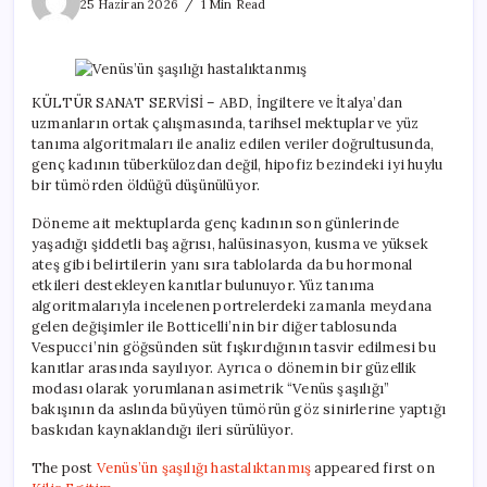
şaşılığı
25 Haziran 2026
1 Min Read
hastalıktanmış
için
KÜLTÜR SANAT SERVİSİ – ABD, İngiltere ve İtalya’dan
uzmanların ortak çalışmasında, tarihsel mektuplar ve yüz
tanıma algoritmaları ile analiz edilen veriler doğrultusunda,
genç kadının tüberkülozdan değil, hipofiz bezindeki iyi huylu
bir tümörden öldüğü düşünülüyor.
Döneme ait mektuplarda genç kadının son günlerinde
yaşadığı şiddetli baş ağrısı, halüsinasyon, kusma ve yüksek
ateş gibi belirtilerin yanı sıra tablolarda da bu hormonal
etkileri destekleyen kanıtlar bulunuyor. Yüz tanıma
algoritmalarıyla incelenen portrelerdeki zamanla meydana
gelen değişimler ile Botticelli’nin bir diğer tablosunda
Vespucci’nin göğsünden süt fışkırdığının tasvir edilmesi bu
kanıtlar arasında sayılıyor. Ayrıca o dönemin bir güzellik
modası olarak yorumlanan asimetrik “Venüs şaşılığı”
bakışının da aslında büyüyen tümörün göz sinirlerine yaptığı
baskıdan kaynaklandığı ileri sürülüyor.
The post
Venüs’ün şaşılığı hastalıktanmış
appeared first on