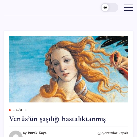
Skip
to
content
SAĞLIK
Venüs’ün şaşılığı hastalıktanmış
Venüs’ün
By
Burak Kaya
yorumlar kapalı