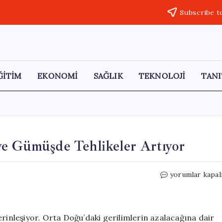
Subscribe t
ĞİTİM
EKONOMİ
SAĞLIK
TEKNOLOJİ
TANI
ve Gümüşde Tehlikeler Artıyor
Ünlü
yorumlar kapal
Ekonomist
Uyardı:
Altın
ve
erinleşiyor. Orta Doğu’daki gerilimlerin azalacağına dair