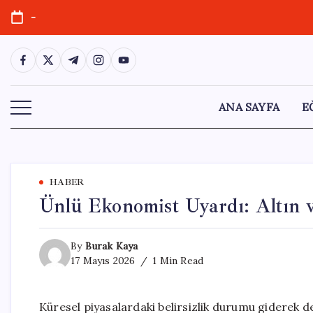
Skip
-
to
content
https://www.facebook.com/
https://twitter.com/
https://t.me/
https://www.instagram.com/
https://youtube.com/
ANA SAYFA
E
HABER
Ünlü Ekonomist Uyardı: Altın 
By
Burak Kaya
17 Mayıs 2026
1 Min Read
Küresel piyasalardaki belirsizlik durumu giderek d