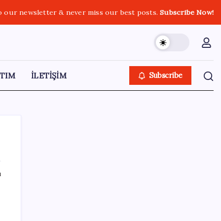
o our newsletter & never miss our best posts.
Subscribe Now!
TIM
İLETİŞİM
Subscribe
ı
SON YAZILAR
BYD Türkiye’de satışlarda sert düşüş:
Temmuzda 17 araç sattı