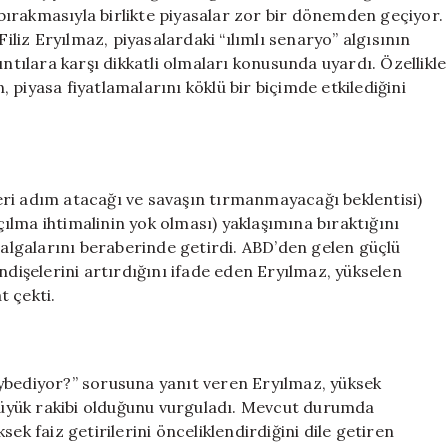
Gümüşde
a bırakmasıyla birlikte piyasalar zor bir dönemden geçiyor.
Tehlikeler
Filiz Eryılmaz, piyasalardaki “ılımlı senaryo” algısının
Artıyor
ıntılara karşı dikkatli olmaları konusunda uyardı. Özellikle
için
piyasa fiyatlamalarını köklü bir biçimde etkilediğini
ri adım atacağı ve savaşın tırmanmayacağı beklentisi)
lma ihtimalinin yok olması) yaklaşımına bıraktığını
 dalgalarını beraberinde getirdi. ABD’den gelen güçlü
ndişelerini artırdığını ifade eden Eryılmaz, yükselen
t çekti.
ybediyor?” sorusuna yanıt veren Eryılmaz, yüksek
 büyük rakibi olduğunu vurguladı. Mevcut durumda
ek faiz getirilerini önceliklendirdiğini dile getiren