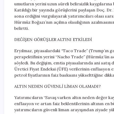
umutların yerini uzun süreli belirsizlik kaygıların
Katıldığı bir yayında görüşlerini paylaşan Doç. Dr. 
sona erdiğini vurgulayarak yatırımcıları olası sars
Hürmüz Boğazı’nın açılma olasılığının azalmasının, 
belirtti.
DEĞİŞEN GÖRÜŞLER ALTINI ETKİLEDİ
Eryılmaz, piyasalardaki “Taco Trade” (Trump’ın ge
perspektifinin yerini “Nacho Trade” (Hürmüz’ün açı
söyledi. Bu değişim, emtia piyasalarında ani satış
Üretici Fiyat Endeksi (ÜFE) verilerinin enflasyon e
petrol fiyatlarının faiz baskısını yükselttiğine dikka
ALTIN NEDEN GÜVENLİ LİMAN OLAMADI?
Yatırımcıların “Savaş varken altın neden değer ka
enflasyon ve artan faiz beklentilerinin altının en
yatırımcıların güvenli liman arayışından ziyade yüks