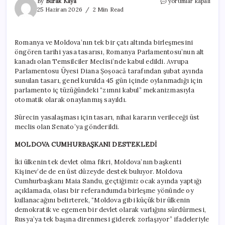
Türkiye’nin
By
Burak Kaya
yorumlar kapalı
komşusu
25 Haziran 2026
2 Min Read
başka
bir
ülkeyle
Romanya ve Moldova’nın tek bir çatı altında birleşmesini
birleşiyor
öngören tarihi yasa tasarısı, Romanya Parlamentosu’nun alt
için
kanadı olan Temsilciler Meclisi’nde kabul edildi. Avrupa
Parlamentosu Üyesi Diana Șoșoacă tarafından şubat ayında
sunulan tasarı, genel kurulda 45 gün içinde oylanmadığı için
parlamento iç tüzüğündeki “zımni kabul” mekanizmasıyla
otomatik olarak onaylanmış sayıldı.
Sürecin yasalaşması için tasarı, nihai kararın verileceği üst
meclis olan Senato’ya gönderildi.
MOLDOVA CUMHURBAŞKANI DESTEKLEDİ
İki ülkenin tek devlet olma fikri, Moldova’nın başkenti
Kişinev’de de en üst düzeyde destek buluyor. Moldova
Cumhurbaşkanı Maia Sandu, geçtiğimiz ocak ayında yaptığı
açıklamada, olası bir referandumda birleşme yönünde oy
kullanacağını belirterek, “Moldova gibi küçük bir ülkenin
demokratik ve egemen bir devlet olarak varlığını sürdürmesi,
Rusya’ya tek başına direnmesi giderek zorlaşıyor” ifadeleriyle