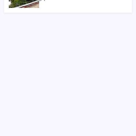
SON YAZILAR
Meta’ya çocuk güvenliği davasında 567 milyon dolar
ceza
AB’den Ar-Ge’ye 130 milyar euroluk kaynak
2026 AÖL 3. Dönem sınav sonuçları ne zaman
açıklanacak? Açık Öğretim Lisesi sınav sonuçları
nasıl ve nereden öğrenilir?
Kapadokya’da dededen toruna uzanan hikâye: 136