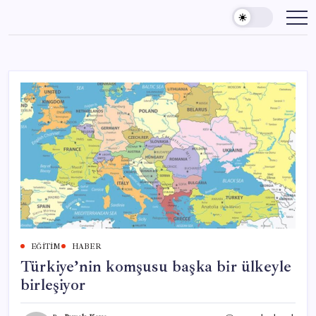
Skip
to
content
EĞITIM
HABER
Türkiye’nin komşusu başka bir ülkeyle
birleşiyor