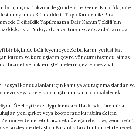
Ediyor:
n bir çalışma takvimi ile gündemde. Genel Kurul’da, site
Aidat
ddesi onaylanan 32 maddelik Tapu Kanunu ile Bazı
Sınırlamaları
ede Değişiklik Yapılmasına Dair Kanun Teklifi’nin
ve
 maddeleriyle Türkiye’de apartman ve site aidatlarında
Vergi
Düzenlemeleri
Geliyor
yfi bir biçimde belirleyemeyecek; bu karar yetkisi kat
için
l açan kurum ve kuruluşların çevre yönetimi hizmeti alması
da, hizmet verdikleri işletmelerin çevre mevzuatı
ni sosyal konut alanları için kamuya ait taşınmazlardan ve
 devir veya acele kamulaştırma kararı alınabilecek.
geliyor. Özelleştirme Uygulamaları Hakkında Kanun’da
uluşlar, yeni şirket veya kooperatif kurabilmek için
 Zemin ve temel etüt hizmet sözleşmeleri ise, zemin etüt
ak ve sözleşme detayları Bakanlık tarafından belirlenecek.