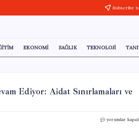
Subscribe t
ĞİTİM
EKONOMİ
SAĞLIK
TEKNOLOJİ
TANI
m Ediyor: Aidat Sınırlamaları ve
TBMM’de
yorumlar kapal
Yoğun
Çalışmalar
Devam