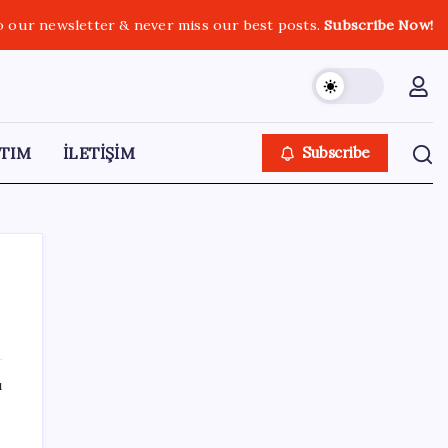
o our newsletter & never miss our best posts.
Subscribe Now!
TIM
İLETİŞİM
Subscribe
SON YAZILAR
ı
ASELSAN TOLUN P Testini Tamamladı:
Sığınak Delici Mühimmat Sahada