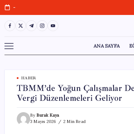
Skip
-
to
content
https://www.facebook.com/
https://twitter.com/
https://t.me/
https://www.instagram.com/
https://youtube.com/
ANA SAYFA
E
HABER
TBMM’de Yoğun Çalışmalar Deva
Vergi Düzenlemeleri Geliyor
By
Burak Kaya
3 Mayıs 2026
2 Min Read