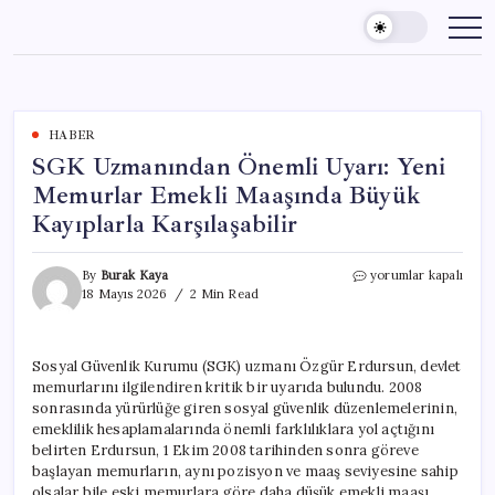
Skip
to
content
HABER
SGK Uzmanından Önemli Uyarı: Yeni
Memurlar Emekli Maaşında Büyük
Kayıplarla Karşılaşabilir
SGK
By
Burak Kaya
yorumlar kapalı
Uzmanından
18 Mayıs 2026
2 Min Read
Önemli
Uyarı:
Yeni
Sosyal Güvenlik Kurumu (SGK) uzmanı Özgür Erdursun, devlet
Memurlar
memurlarını ilgilendiren kritik bir uyarıda bulundu. 2008
Emekli
Maaşında
sonrasında yürürlüğe giren sosyal güvenlik düzenlemelerinin,
Büyük
emeklilik hesaplamalarında önemli farklılıklara yol açtığını
Kayıplarla
belirten Erdursun, 1 Ekim 2008 tarihinden sonra göreve
Karşılaşabilir
başlayan memurların, aynı pozisyon ve maaş seviyesine sahip
için
olsalar bile eski memurlara göre daha düşük emekli maaşı