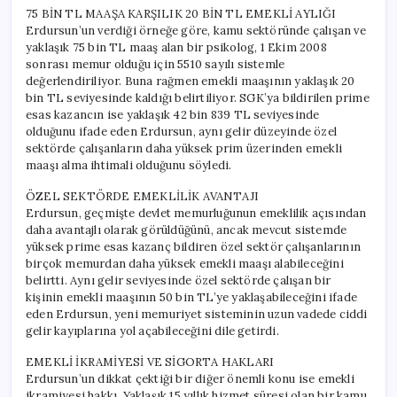
75 BİN TL MAAŞA KARŞILIK 20 BİN TL EMEKLİ AYLIĞI
Erdursun’un verdiği örneğe göre, kamu sektöründe çalışan ve
yaklaşık 75 bin TL maaş alan bir psikolog, 1 Ekim 2008
sonrası memur olduğu için 5510 sayılı sistemle
değerlendiriliyor. Buna rağmen emekli maaşının yaklaşık 20
bin TL seviyesinde kaldığı belirtiliyor. SGK’ya bildirilen prime
esas kazancın ise yaklaşık 42 bin 839 TL seviyesinde
olduğunu ifade eden Erdursun, aynı gelir düzeyinde özel
sektörde çalışanların daha yüksek prim üzerinden emekli
maaşı alma ihtimali olduğunu söyledi.
ÖZEL SEKTÖRDE EMEKLİLİK AVANTAJI
Erdursun, geçmişte devlet memurluğunun emeklilik açısından
daha avantajlı olarak görüldüğünü, ancak mevcut sistemde
yüksek prime esas kazanç bildiren özel sektör çalışanlarının
birçok memurdan daha yüksek emekli maaşı alabileceğini
belirtti. Aynı gelir seviyesinde özel sektörde çalışan bir
kişinin emekli maaşının 50 bin TL’ye yaklaşabileceğini ifade
eden Erdursun, yeni memuriyet sisteminin uzun vadede ciddi
gelir kayıplarına yol açabileceğini dile getirdi.
EMEKLİ İKRAMİYESİ VE SİGORTA HAKLARI
Erdursun’un dikkat çektiği bir diğer önemli konu ise emekli
ikramiyesi hakkı. Yaklaşık 15 yıllık hizmet süresi olan bir kamu