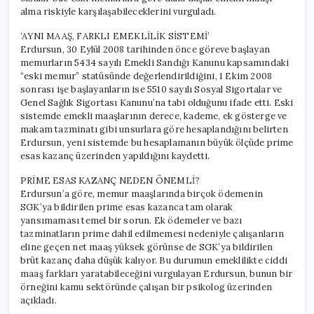
alma riskiyle karşılaşabileceklerini vurguladı.
‘AYNI MAAŞ, FARKLI EMEKLİLİK SİSTEMİ’
Erdursun, 30 Eylül 2008 tarihinden önce göreve başlayan
memurların 5434 sayılı Emekli Sandığı Kanunu kapsamındaki
“eski memur” statüsünde değerlendirildiğini, 1 Ekim 2008
sonrası işe başlayanların ise 5510 sayılı Sosyal Sigortalar ve
Genel Sağlık Sigortası Kanunu’na tabi olduğunu ifade etti. Eski
sistemde emekli maaşlarının derece, kademe, ek gösterge ve
makam tazminatı gibi unsurlara göre hesaplandığını belirten
Erdursun, yeni sistemde bu hesaplamanın büyük ölçüde prime
esas kazanç üzerinden yapıldığını kaydetti.
PRİME ESAS KAZANÇ NEDEN ÖNEMLİ?
Erdursun’a göre, memur maaşlarında birçok ödemenin
SGK’ya bildirilen prime esas kazanca tam olarak
yansımaması temel bir sorun. Ek ödemeler ve bazı
tazminatların prime dahil edilmemesi nedeniyle çalışanların
eline geçen net maaş yüksek görünse de SGK’ya bildirilen
brüt kazanç daha düşük kalıyor. Bu durumun emeklilikte ciddi
maaş farkları yaratabileceğini vurgulayan Erdursun, bunun bir
örneğini kamu sektöründe çalışan bir psikolog üzerinden
açıkladı.