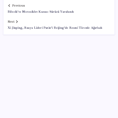
Previous
Bilecik’te Motosiklet Kazası: Sürücü Yaralandı
Next
Xi Jinping, Rusya Lideri Putin’i Beijing’de Resmi Törenle Ağırladı
SON YAZILAR
BYD Türkiye’de satışlarda sert düşüş: Temmuzda 17
araç sattı
Otomobil satışlarında sert fren