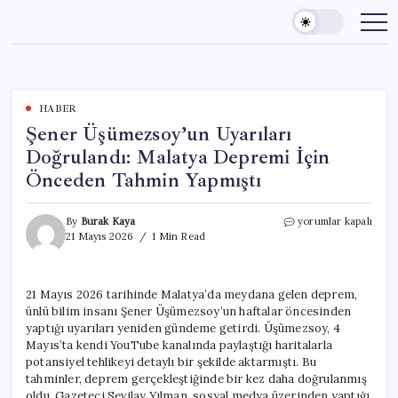
Skip
to
content
HABER
Şener Üşümezsoy’un Uyarıları
Doğrulandı: Malatya Depremi İçin
Önceden Tahmin Yapmıştı
Şener
By
Burak Kaya
yorumlar kapalı
Üşümezsoy’un
21 Mayıs 2026
1 Min Read
Uyarıları
Doğrulandı:
Malatya
21 Mayıs 2026 tarihinde Malatya’da meydana gelen deprem,
Depremi
ünlü bilim insanı Şener Üşümezsoy’un haftalar öncesinden
İçin
Önceden
yaptığı uyarıları yeniden gündeme getirdi. Üşümezsoy, 4
Tahmin
Mayıs’ta kendi YouTube kanalında paylaştığı haritalarla
Yapmıştı
potansiyel tehlikeyi detaylı bir şekilde aktarmıştı. Bu
için
tahminler, deprem gerçekleştiğinde bir kez daha doğrulanmış
oldu. Gazeteci Sevilay Yılman, sosyal medya üzerinden yaptığı