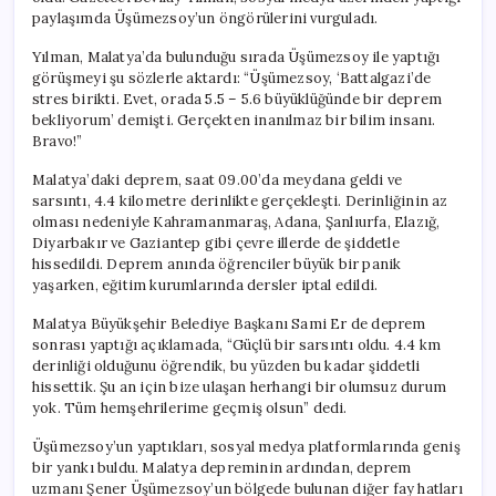
paylaşımda Üşümezsoy’un öngörülerini vurguladı.
Yılman, Malatya’da bulunduğu sırada Üşümezsoy ile yaptığı
görüşmeyi şu sözlerle aktardı: “Üşümezsoy, ‘Battalgazi’de
stres birikti. Evet, orada 5.5 – 5.6 büyüklüğünde bir deprem
bekliyorum’ demişti. Gerçekten inanılmaz bir bilim insanı.
Bravo!”
Malatya’daki deprem, saat 09.00’da meydana geldi ve
sarsıntı, 4.4 kilometre derinlikte gerçekleşti. Derinliğinin az
olması nedeniyle Kahramanmaraş, Adana, Şanlıurfa, Elazığ,
Diyarbakır ve Gaziantep gibi çevre illerde de şiddetle
hissedildi. Deprem anında öğrenciler büyük bir panik
yaşarken, eğitim kurumlarında dersler iptal edildi.
Malatya Büyükşehir Belediye Başkanı Sami Er de deprem
sonrası yaptığı açıklamada, “Güçlü bir sarsıntı oldu. 4.4 km
derinliği olduğunu öğrendik, bu yüzden bu kadar şiddetli
hissettik. Şu an için bize ulaşan herhangi bir olumsuz durum
yok. Tüm hemşehrilerime geçmiş olsun” dedi.
Üşümezsoy’un yaptıkları, sosyal medya platformlarında geniş
bir yankı buldu. Malatya depreminin ardından, deprem
uzmanı Şener Üşümezsoy’un bölgede bulunan diğer fay hatları