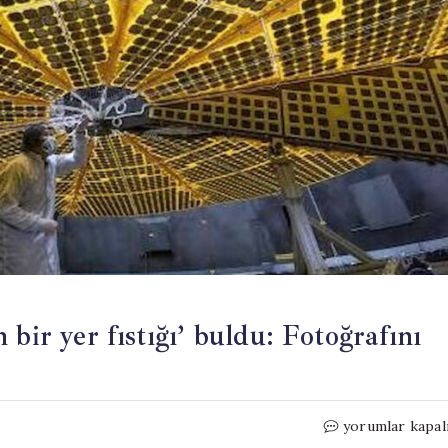
bir yer fıstığı’ buldu: Fotoğrafını
NASA
yorumlar kapal
uzayın