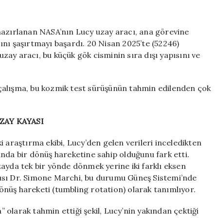
ortasında
‘titreyen
bir
hazırlanan NASA’nın Lucy uzay aracı, ana görevine
yer
nı şaşırtmayı başardı. 20 Nisan 2025’te (52246)
fıstığı’
ay aracı, bu küçük gök cisminin sıra dışı yapısını ve
buldu:
Fotoğrafını
çekip
çalışma, bu kozmik test sürüşünün tahmin edilenden çok
isim
verdi
için
UZAY KAYASI
 araştırma ekibi, Lucy’den gelen verileri inceledikten
nda bir dönüş hareketine sahip olduğunu fark etti.
ayda tek bir yönde dönmek yerine iki farklı eksen
ısı Dr. Simone Marchi, bu durumu Güneş Sistemi’nde
 dönüş hareketi (tumbling rotation) olarak tanımlıyor.
olarak tahmin ettiği şekil, Lucy’nin yakından çektiği