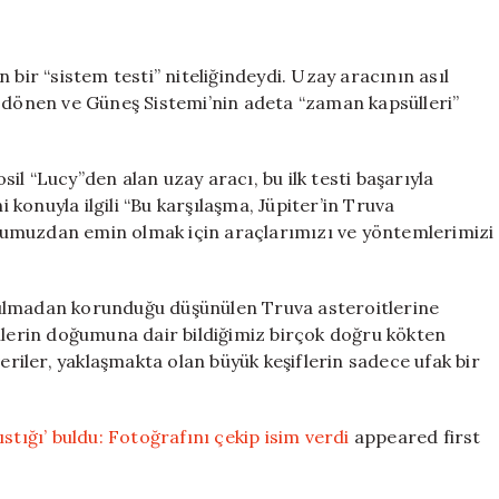
 bir “sistem testi” niteliğindeydi. Uzay aracının asıl
a dönen ve Güneş Sistemi’nin adeta “zaman kapsülleri”
osil “Lucy”den alan uzay aracı, bu ilk testi başarıyla
konuyla ilgili “Bu karşılaşma, Jüpiter’in Truva
ğumuzdan emin olmak için araçlarımızı ve yöntemlerimizi
zulmadan korunduğu düşünülen Truva asteroitlerine
enlerin doğumuna dair bildiğimiz birçok doğru kökten
veriler, yaklaşmakta olan büyük keşiflerin sadece ufak bir
stığı’ buldu: Fotoğrafını çekip isim verdi
appeared first