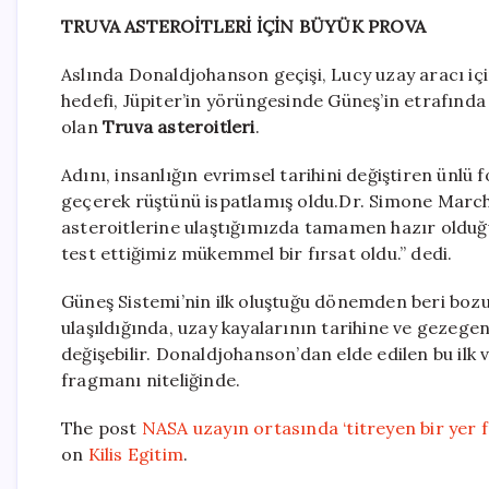
TRUVA ASTEROİTLERİ İÇİN BÜYÜK PROVA
Aslında Donaldjohanson geçişi, Lucy uzay aracı için
hedefi, Jüpiter’in yörüngesinde Güneş’in etrafınd
olan
Truva asteroitleri
.
Adını, insanlığın evrimsel tarihini değiştiren ünlü f
geçerek rüştünü ispatlamış oldu.Dr. Simone Marchi 
asteroitlerine ulaştığımızda tamamen hazır oldu
test ettiğimiz mükemmel bir fırsat oldu.” dedi.
Güneş Sistemi’nin ilk oluştuğu dönemden beri bo
ulaşıldığında, uzay kayalarının tarihine ve gezeg
değişebilir. Donaldjohanson’dan elde edilen bu ilk 
fragmanı niteliğinde.
The post
NASA uzayın ortasında ‘titreyen bir yer fı
on
Kilis Egitim
.