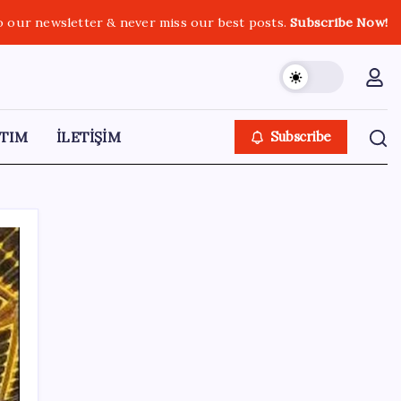
o our newsletter & never miss our best posts.
Subscribe Now!
TIM
İLETİŞİM
Subscribe
SON YAZILAR
BYD Türkiye’de satışlarda sert düşüş:
Temmuzda 17 araç sattı