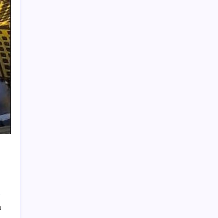
Otomobil satışlarında sert fren
Honor Band 11 ve 11 Pro Tanıtıldı: 26 Güne
Varan Pil Ömrü
ASELSAN’dan Kritik Başarı: Yerli ve Milli
Kızılötesi Dedektörler
İran’dan Bahreyn’deki ABD üssüne saldırı
Borsada işlem gören ambalaj sektörünün
köklü firması iflasın eşiğinde
ABD-İran savaşı enerji devinin kasasını
doldurdu: Kârı yüzde 70 arttı, çevrecilerden
sert tepki geldi
24 milyon kişinin yaşadığı dev şehir yavaş
yavaş batıyor: Evler, yollar ve tarihi yapılar
tehlikede
Artvin Belediye Başkanı Erdem’in de
arasında bulunduğu 6 belediye başkanı
ı
CHP’den istifa etti