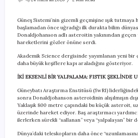
Güneş Sistemi’nin gizemli geçmişine ışık tutmaya 
başlamadan önce uğradığı ilk durakta bilim dünyası
Donaldjohanson adlı asteroitin yakınından geçen uz
hareketlerini gözler önüne serdi.
Akademik Science dergisinde yayımlanan yeni bir 
daha büyük keşiflere kapı araladığını gösteriyor.
İKİ EKSENLİ BİR YALPALAMA: FISTIK ŞEKLİNDE 
Güneybatı Araştırma Enstitüsü (SwRI) liderliğindeki
sonra Donaldjohanson asteroidinin alışılmışın dışı
Yaklaşık 800 metre çapındaki bu küçük asteroit, uz
üzerinde hareket ediyor. Baş araştırmacı yardımc
ilerlerken sürekli “sallanan” veya “yalpalayan” bir
Dünya’daki teleskopların daha önce “uzunlamasına” 