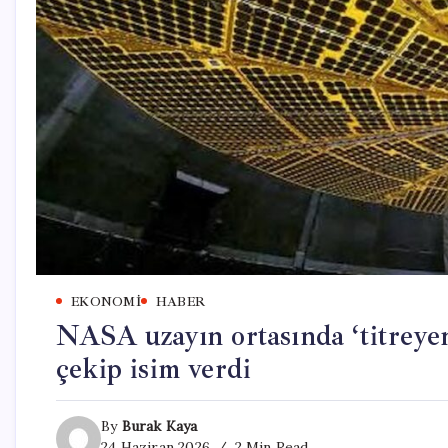
EKONOMI
HABER
NASA uzayın ortasında ‘titreyen 
çekip isim verdi
By
Burak Kaya
24 Haziran 2026
2 Min Read