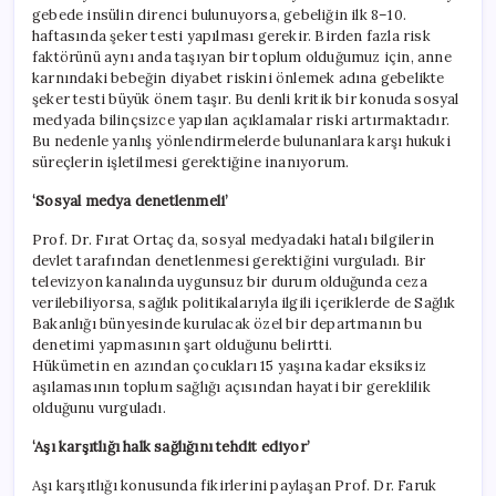
gebede insülin direnci bulunuyorsa, gebeliğin ilk 8–10.
haftasında şeker testi yapılması gerekir. Birden fazla risk
faktörünü aynı anda taşıyan bir toplum olduğumuz için, anne
karnındaki bebeğin diyabet riskini önlemek adına gebelikte
şeker testi büyük önem taşır. Bu denli kritik bir konuda sosyal
medyada bilinçsizce yapılan açıklamalar riski artırmaktadır.
Bu nedenle yanlış yönlendirmelerde bulunanlara karşı hukuki
süreçlerin işletilmesi gerektiğine inanıyorum.
‘Sosyal medya denetlenmeli’
Prof. Dr. Fırat Ortaç da, sosyal medyadaki hatalı bilgilerin
devlet tarafından denetlenmesi gerektiğini vurguladı. Bir
televizyon kanalında uygunsuz bir durum olduğunda ceza
verilebiliyorsa, sağlık politikalarıyla ilgili içeriklerde de Sağlık
Bakanlığı bünyesinde kurulacak özel bir departmanın bu
denetimi yapmasının şart olduğunu belirtti.
Hükümetin en azından çocukları 15 yaşına kadar eksiksiz
aşılamasının toplum sağlığı açısından hayati bir gereklilik
olduğunu vurguladı.
‘Aşı karşıtlığı halk sağlığını tehdit ediyor’
Aşı karşıtlığı konusunda fikirlerini paylaşan Prof. Dr. Faruk