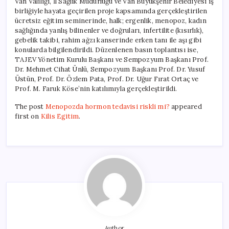
Van Valiliği, İl Sağlık Müdürlüğü ve Van Büyükşehir Belediyesi iş
birliğiyle hayata geçirilen proje kapsamında gerçekleştirilen
ücretsiz eğitim seminerinde, halk; ergenlik, menopoz, kadın
sağlığında yanlış bilinenler ve doğruları, infertilite (kısırlık),
gebelik takibi, rahim ağzı kanserinde erken tanı ile aşı gibi
konularda bilgilendirildi. Düzenlenen basın toplantısı ise,
TAJEV Yönetim Kurulu Başkanı ve Sempozyum Başkanı Prof.
Dr. Mehmet Cihat Ünlü, Sempozyum Başkanı Prof. Dr. Yusuf
Üstün, Prof. Dr. Özlem Pata, Prof. Dr. Uğur Fırat Ortaç ve
Prof. M. Faruk Köse’nin katılımıyla gerçekleştirildi.
The post
Menopozda hormon tedavisi riskli mi?
appeared
first on
Kilis Egitim
.
Author