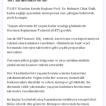
‘HRT’nin alternatifi var mı?’
TAJEV Yönetim Kurulu Başkanı Prof. Dr. Mehmet Cihat Ünlü,
kadın sağlığı açısından menopozun öne çıktığını belirterek,
şöyle konuştu:
‘’Yaşam süresinin 80 yaşına kadar uzadığı günümüzde
Hormon Replasman Tedavisi (HRT) gerekli.
Ancak HRT kanser, felç, emboli, anevrizma veya hipertansiyon
öyküsü olan kadınlara önerilmez. Günümüzde bant ve jel
formunda östrojen takviyeleri gibi çeşitli preparatlar
mevcuttur.
Östrojen jelleri göğüs bölgesine ve yüze sürülmemelidir;
çünkü meme kanseri riskini artırabilir.
Her 8 kadından biri yaşamı boyunca meme kanserine
yakalanmaktadır. Yoğun tedaviler sonrası yumurtalık
fonksiyonları durabilir ve erken menopoz görülebilir. Bu
durumda ciddi yakınmalar yaşayan kadınlara hormonsuz
takviyeler önerilmektedir.
Bu ilaçlar, beyindeki ateş basmalarını tetikleyen reseptörleri
bloke ederek etki gösterir. Menopoz sürecinde hormon