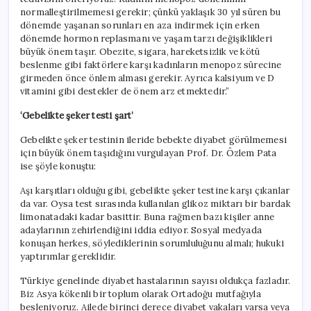
normalleştirilmemesi gerekir; çünkü yaklaşık 30 yıl süren bu
dönemde yaşanan sorunları en aza indirmek için erken
dönemde hormon replasmanı ve yaşam tarzı değişiklikleri
büyük önem taşır. Obezite, sigara, hareketsizlik ve kötü
beslenme gibi faktörlere karşı kadınların menopoz sürecine
girmeden önce önlem alması gerekir. Ayrıca kalsiyum ve D
vitamini gibi destekler de önem arz etmektedir.”
‘Gebelikte şeker testi şart’
Gebelikte şeker testinin ileride bebekte diyabet görülmemesi
için büyük önem taşıdığını vurgulayan Prof. Dr. Özlem Pata
ise şöyle konuştu:
Aşı karşıtları olduğu gibi, gebelikte şeker testine karşı çıkanlar
da var. Oysa test sırasında kullanılan glikoz miktarı bir bardak
limonatadaki kadar basittir. Buna rağmen bazı kişiler anne
adaylarının zehirlendiğini iddia ediyor. Sosyal medyada
konuşan herkes, söylediklerinin sorumluluğunu almalı; hukuki
yaptırımlar gereklidir.
Türkiye genelinde diyabet hastalarının sayısı oldukça fazladır.
Biz Asya kökenli bir toplum olarak Ortadoğu mutfağıyla
besleniyoruz. Ailede birinci derece diyabet vakaları varsa veya