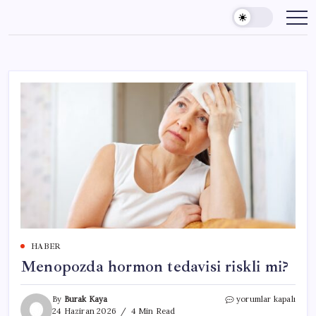
Skip
to
content
HABER
Menopozda hormon tedavisi riskli mi?
Menopozda
By
Burak Kaya
yorumlar kapalı
hormon
24 Haziran 2026
4 Min Read