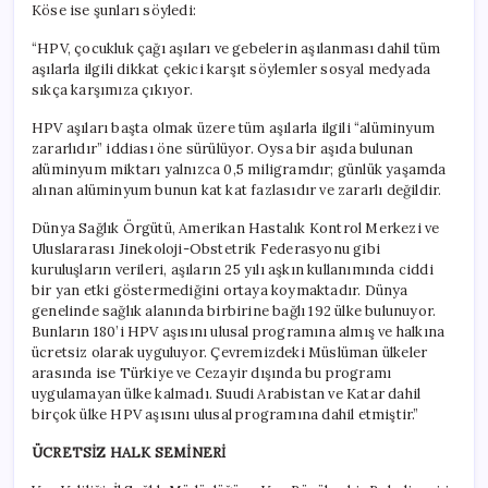
Köse ise şunları söyledi:
“HPV, çocukluk çağı aşıları ve gebelerin aşılanması dahil tüm
aşılarla ilgili dikkat çekici karşıt söylemler sosyal medyada
sıkça karşımıza çıkıyor.
HPV aşıları başta olmak üzere tüm aşılarla ilgili “alüminyum
zararlıdır” iddiası öne sürülüyor. Oysa bir aşıda bulunan
alüminyum miktarı yalnızca 0,5 miligramdır; günlük yaşamda
alınan alüminyum bunun kat kat fazlasıdır ve zararlı değildir.
Dünya Sağlık Örgütü, Amerikan Hastalık Kontrol Merkezi ve
Uluslararası Jinekoloji-Obstetrik Federasyonu gibi
kuruluşların verileri, aşıların 25 yılı aşkın kullanımında ciddi
bir yan etki göstermediğini ortaya koymaktadır. Dünya
genelinde sağlık alanında birbirine bağlı 192 ülke bulunuyor.
Bunların 180’i HPV aşısını ulusal programına almış ve halkına
ücretsiz olarak uyguluyor. Çevremizdeki Müslüman ülkeler
arasında ise Türkiye ve Cezayir dışında bu programı
uygulamayan ülke kalmadı. Suudi Arabistan ve Katar dahil
birçok ülke HPV aşısını ulusal programına dahil etmiştir.”
ÜCRETSİZ HALK SEMİNERİ