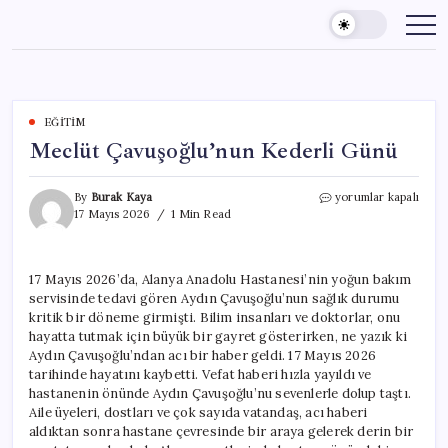
Skip
to
content
EĞITIM
Meclüt Çavuşoğlu’nun Kederli Günü
Meclüt
By
Burak Kaya
yorumlar kapalı
Çavuşoğlu’nun
17 Mayıs 2026
1 Min Read
Kederli
Günü
için
17 Mayıs 2026’da, Alanya Anadolu Hastanesi’nin yoğun bakım
servisinde tedavi gören Aydın Çavuşoğlu’nun sağlık durumu
kritik bir döneme girmişti. Bilim insanları ve doktorlar, onu
hayatta tutmak için büyük bir gayret gösterirken, ne yazık ki
Aydın Çavuşoğlu’ndan acı bir haber geldi. 17 Mayıs 2026
tarihinde hayatını kaybetti. Vefat haberi hızla yayıldı ve
hastanenin önünde Aydın Çavuşoğlu’nu sevenlerle dolup taştı.
Aile üyeleri, dostları ve çok sayıda vatandaş, acı haberi
aldıktan sonra hastane çevresinde bir araya gelerek derin bir