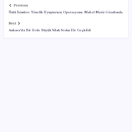
Previous
Ünlü İsimlere Yönelik Uyuşturucu Operasyonu: Mabel Matiz Gözaltında
Next
Ankara’da Bir Evde Büyük Silah Stoku Ele Geçirildi
SON YAZILAR
Meta’ya çocuk güvenliği davasında 567 milyon dolar
ceza
AB’den Ar-Ge’ye 130 milyar euroluk kaynak