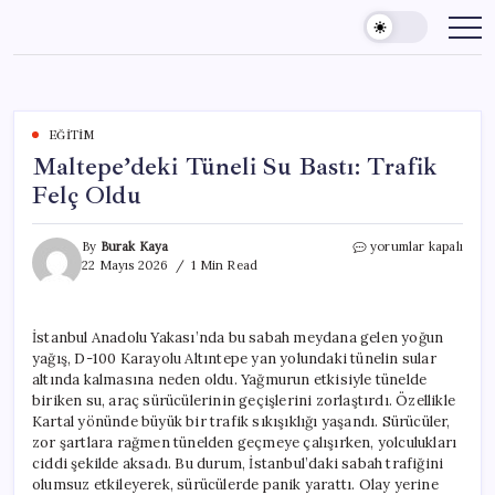
Skip
to
content
EĞITIM
Maltepe’deki Tüneli Su Bastı: Trafik
Felç Oldu
Maltepe’deki
By
Burak Kaya
yorumlar kapalı
Tüneli
22 Mayıs 2026
1 Min Read
Su
Bastı:
Trafik
İstanbul Anadolu Yakası’nda bu sabah meydana gelen yoğun
Felç
yağış, D-100 Karayolu Altıntepe yan yolundaki tünelin sular
Oldu
için
altında kalmasına neden oldu. Yağmurun etkisiyle tünelde
biriken su, araç sürücülerinin geçişlerini zorlaştırdı. Özellikle
Kartal yönünde büyük bir trafik sıkışıklığı yaşandı. Sürücüler,
zor şartlara rağmen tünelden geçmeye çalışırken, yolculukları
ciddi şekilde aksadı. Bu durum, İstanbul’daki sabah trafiğini
olumsuz etkileyerek, sürücülerde panik yarattı. Olay yerine