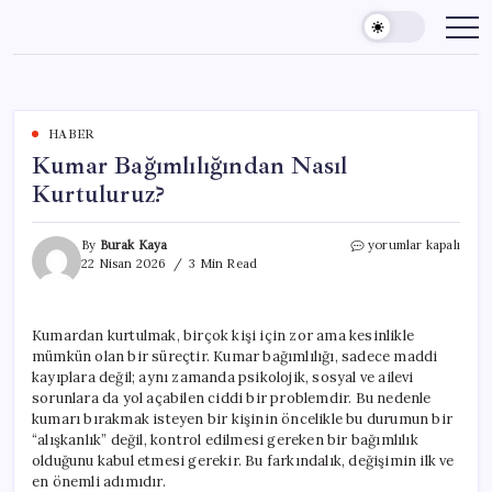
Skip
to
content
HABER
Kumar Bağımlılığından Nasıl
Kurtuluruz?
Kumar
By
Burak Kaya
yorumlar kapalı
Bağımlılığından
22 Nisan 2026
3 Min Read
Nasıl
Kurtuluruz?
için
Kumardan kurtulmak, birçok kişi için zor ama kesinlikle
mümkün olan bir süreçtir. Kumar bağımlılığı, sadece maddi
kayıplara değil; aynı zamanda psikolojik, sosyal ve ailevi
sorunlara da yol açabilen ciddi bir problemdir. Bu nedenle
kumarı bırakmak isteyen bir kişinin öncelikle bu durumun bir
“alışkanlık” değil, kontrol edilmesi gereken bir bağımlılık
olduğunu kabul etmesi gerekir. Bu farkındalık, değişimin ilk ve
en önemli adımıdır.