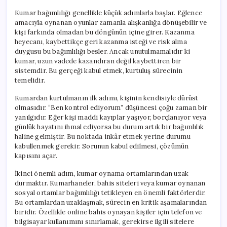
Kumar bağımlılığı genellikle küçük adımlarla başlar. Eğlence
amacıyla oynanan oyunlar zamanla alışkanlığa dönüşebilir ve
kişi farkında olmadan bu döngünün içine girer. Kazanma
heyecanı, kaybettikçe geri kazanma isteği ve risk alma
duygusu bu bağımlılığı besler. Ancak unutulmamalıdır ki
kumar, uzun vadede kazandıran değil kaybettiren bir
sistemdir. Bu gerçeği kabul etmek, kurtuluş sürecinin
temelidir.
Kumardan kurtulmanın ilk adımı, kişinin kendisiyle dürüst
olmasıdır. “Ben kontrol ediyorum” düşüncesi çoğu zaman bir
yanılgıdır. Eğer kişi maddi kayıplar yaşıyor, borçlanıyor veya
günlük hayatını ihmal ediyorsa bu durum artık bir bağımlılık
haline gelmiştir. Bu noktada inkâr etmek yerine durumu
kabullenmek gerekir. Sorunun kabul edilmesi, çözümün
kapısını açar.
İkinci önemli adım, kumar oynama ortamlarından uzak
durmaktır. Kumarhaneler, bahis siteleri veya kumar oynanan
sosyal ortamlar bağımlılığı tetikleyen en önemli faktörlerdir.
Bu ortamlardan uzaklaşmak, sürecin en kritik aşamalarından
biridir. Özellikle online bahis oynayan kişiler için telefon ve
bilgisayar kullanımını sınırlamak, gerekirse ilgili sitelere