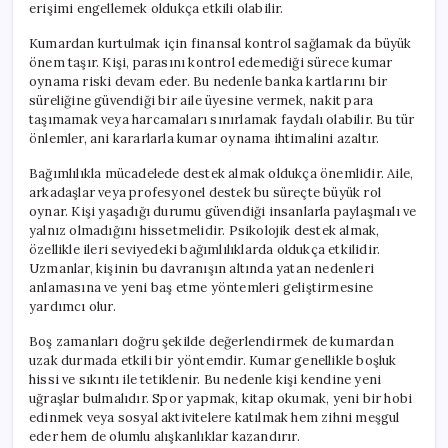
erişimi engellemek oldukça etkili olabilir.
Kumardan kurtulmak için finansal kontrol sağlamak da büyük
önem taşır. Kişi, parasını kontrol edemediği sürece kumar
oynama riski devam eder. Bu nedenle banka kartlarını bir
süreliğine güvendiği bir aile üyesine vermek, nakit para
taşımamak veya harcamaları sınırlamak faydalı olabilir. Bu tür
önlemler, ani kararlarla kumar oynama ihtimalini azaltır.
Bağımlılıkla mücadelede destek almak oldukça önemlidir. Aile,
arkadaşlar veya profesyonel destek bu süreçte büyük rol
oynar. Kişi yaşadığı durumu güvendiği insanlarla paylaşmalı ve
yalnız olmadığını hissetmelidir. Psikolojik destek almak,
özellikle ileri seviyedeki bağımlılıklarda oldukça etkilidir.
Uzmanlar, kişinin bu davranışın altında yatan nedenleri
anlamasına ve yeni baş etme yöntemleri geliştirmesine
yardımcı olur.
Boş zamanları doğru şekilde değerlendirmek de kumardan
uzak durmada etkili bir yöntemdir. Kumar genellikle boşluk
hissi ve sıkıntı ile tetiklenir. Bu nedenle kişi kendine yeni
uğraşlar bulmalıdır. Spor yapmak, kitap okumak, yeni bir hobi
edinmek veya sosyal aktivitelere katılmak hem zihni meşgul
eder hem de olumlu alışkanlıklar kazandırır.