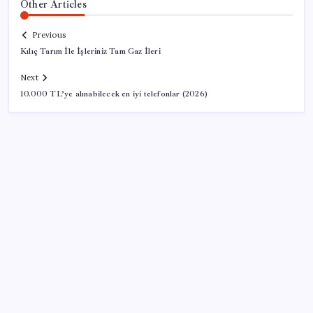
Other Articles
Previous
Kılıç Tarım İle İşleriniz Tam Gaz İleri
Next
10.000 TL’ye alınabilecek en iyi telefonlar (2026)
SON YAZILAR
BYD Türkiye’de satışlarda sert düşüş: Temmuzda 17
araç sattı