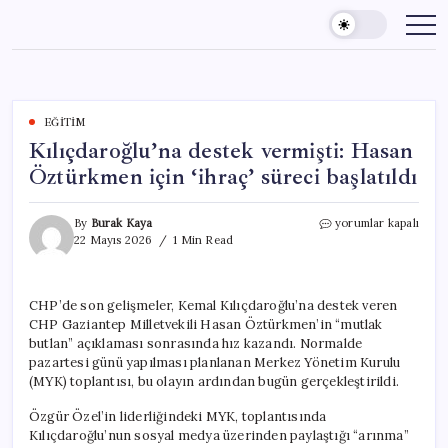
Skip
to
content
EĞITIM
Kılıçdaroğlu’na destek vermişti: Hasan
Öztürkmen için ‘ihraç’ süreci başlatıldı
Kılıçdaroğlu’na
By
Burak Kaya
yorumlar kapalı
destek
22 Mayıs 2026
1 Min Read
vermişti:
Hasan
Öztürkmen
CHP’de son gelişmeler, Kemal Kılıçdaroğlu’na destek veren
için
CHP Gaziantep Milletvekili Hasan Öztürkmen’in “mutlak
‘ihraç’
süreci
butlan” açıklaması sonrasında hız kazandı. Normalde
başlatıldı
pazartesi günü yapılması planlanan Merkez Yönetim Kurulu
için
(MYK) toplantısı, bu olayın ardından bugün gerçekleştirildi.
Özgür Özel’in liderliğindeki MYK, toplantısında
Kılıçdaroğlu’nun sosyal medya üzerinden paylaştığı “arınma”