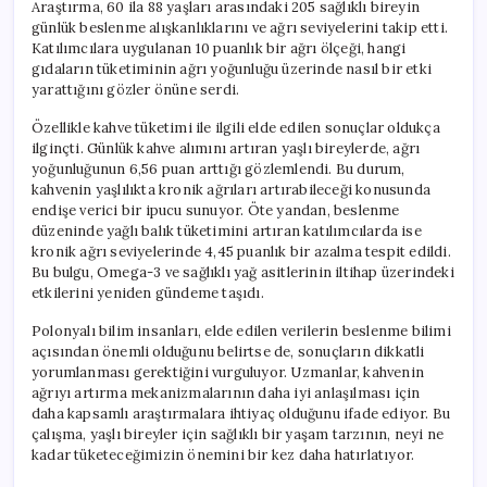
Araştırma, 60 ila 88 yaşları arasındaki 205 sağlıklı bireyin
günlük beslenme alışkanlıklarını ve ağrı seviyelerini takip etti.
Katılımcılara uygulanan 10 puanlık bir ağrı ölçeği, hangi
gıdaların tüketiminin ağrı yoğunluğu üzerinde nasıl bir etki
yarattığını gözler önüne serdi.
Özellikle kahve tüketimi ile ilgili elde edilen sonuçlar oldukça
ilginçti. Günlük kahve alımını artıran yaşlı bireylerde, ağrı
yoğunluğunun 6,56 puan arttığı gözlemlendi. Bu durum,
kahvenin yaşlılıkta kronik ağrıları artırabileceği konusunda
endişe verici bir ipucu sunuyor. Öte yandan, beslenme
düzeninde yağlı balık tüketimini artıran katılımcılarda ise
kronik ağrı seviyelerinde 4,45 puanlık bir azalma tespit edildi.
Bu bulgu, Omega-3 ve sağlıklı yağ asitlerinin iltihap üzerindeki
etkilerini yeniden gündeme taşıdı.
Polonyalı bilim insanları, elde edilen verilerin beslenme bilimi
açısından önemli olduğunu belirtse de, sonuçların dikkatli
yorumlanması gerektiğini vurguluyor. Uzmanlar, kahvenin
ağrıyı artırma mekanizmalarının daha iyi anlaşılması için
daha kapsamlı araştırmalara ihtiyaç olduğunu ifade ediyor. Bu
çalışma, yaşlı bireyler için sağlıklı bir yaşam tarzının, neyi ne
kadar tüketeceğimizin önemini bir kez daha hatırlatıyor.