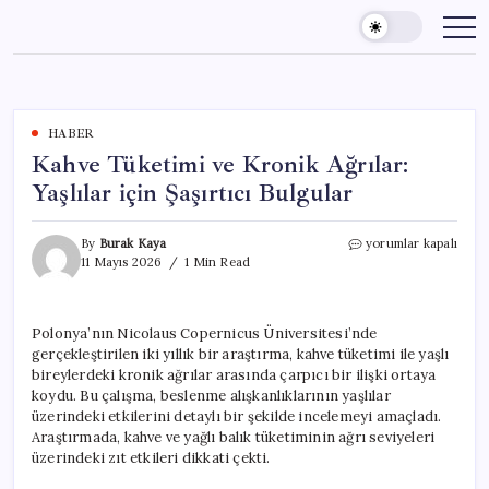
Skip
to
content
HABER
Kahve Tüketimi ve Kronik Ağrılar:
Yaşlılar için Şaşırtıcı Bulgular
Kahve
By
Burak Kaya
yorumlar kapalı
Tüketimi
11 Mayıs 2026
1 Min Read
ve
Kronik
Ağrılar:
Polonya’nın Nicolaus Copernicus Üniversitesi’nde
Yaşlılar
gerçekleştirilen iki yıllık bir araştırma, kahve tüketimi ile yaşlı
için
Şaşırtıcı
bireylerdeki kronik ağrılar arasında çarpıcı bir ilişki ortaya
Bulgular
koydu. Bu çalışma, beslenme alışkanlıklarının yaşlılar
için
üzerindeki etkilerini detaylı bir şekilde incelemeyi amaçladı.
Araştırmada, kahve ve yağlı balık tüketiminin ağrı seviyeleri
üzerindeki zıt etkileri dikkati çekti.