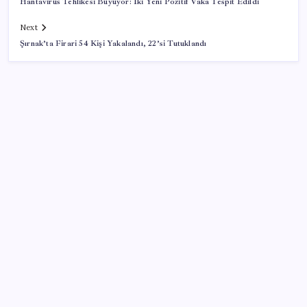
Hantavirüs Tehlikesi Büyüyor: İki Yeni Pozitif Vaka Tespit Edildi
Next
Şırnak’ta Firari 54 Kişi Yakalandı, 22’si Tutuklandı
SON YAZILAR
Meta’ya çocuk güvenliği davasında 567 milyon dolar
ceza
AB’den Ar-Ge’ye 130 milyar euroluk kaynak
2026 AÖL 3. Dönem sınav sonuçları ne zaman
açıklanacak? Açık Öğretim Lisesi sınav sonuçları