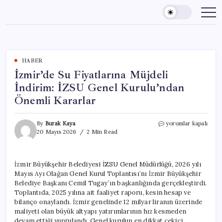
Skip
to
content
HABER
İzmir’de Su Fiyatlarına Müjdeli
İndirim: İZSU Genel Kurulu’ndan
Önemli Kararlar
İzmir’de
By
Burak Kaya
yorumlar kapalı
Su
20 Mayıs 2026
2 Min Read
Fiyatlarına
Müjdeli
İndirim:
İzmir Büyükşehir Belediyesi İZSU Genel Müdürlüğü, 2026 yılı
İZSU
Mayıs Ayı Olağan Genel Kurul Toplantısı’nı İzmir Büyükşehir
Genel
Kurulu’ndan
Belediye Başkanı Cemil Tugay’ın başkanlığında gerçekleştirdi.
Önemli
Toplantıda, 2025 yılına ait faaliyet raporu, kesin hesap ve
Kararlar
bilanço onaylandı. İzmir genelinde 12 milyar liranın üzerinde
için
maliyeti olan büyük altyapı yatırımlarının hız kesmeden
devam ettiği vurgulandı. Genel kurulun en dikkat çekici