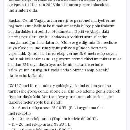
gelişmesi, 1 Haziran 2026’dan itibaren geçerli olacak su
indirimleri oldu.
Başkan Cemil Tugay, artan enerji ve personel maliyetlerine
rağmen İzmir halkını korumak amacıyla bütçe politikalarını
sürdürdüklerini belirtti. Hükümetin, Dikili ve Aliağa’daki
arıtma tesisleri için kullanılacak kredileri uzun süredir
onaylamadığını hatırlatarak, “Göreve geldiğimiz ilk mecliste
suya yüzde 25 indirim yapmıştık ve o günden beri zam
yapmadık. Şimdi ilk 4 metreküp yerine ilk 6 metreküp suyun
indirimli kullanılmasını sağlıyoruz. Temel tüketim miktarını 33
liradan 25 liraya düşürüyoruz. İzmir, su tarifelerinde
Türkiye’nin en uygun fiyatlarından birine sahip olacak.”
ifadelerini kullandı.
İZSU Genel Kurulu’nda oy çokluğuyla kabul edilen yeni su
tarifesine göre, konut aboneleri için ilk kademe genişletilerek
fiyatlar düşürüldü. Yeni tarifeye göre konut aboneleri için
düzenlemeler şöyle belirlendi:
– 0 – 6 metreküp arası: 25,00 TL (Eski uygulama 0-4
metreküptü)
– 0 – 10 metreküp arası (Toplam bedel): 60,00 TL
– 11 – 20 metreküp arası: 99,83 TL
– 21 – 40 metreküp arası: 145,00 TL