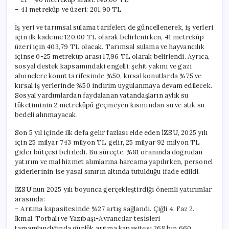
– 41 metreküp ve üzeri: 201,90 TL
İş yeri ve tarımsal sulama tarifeleri de güncellenerek, iş yerleri
için ilk kademe 120,00 TL olarak belirlenirken, 41 metreküp
üzeri için 403,79 TL olacak. Tarımsal sulama ve hayvancılık
içinse 0-25 metreküp arası 17,96 TL olarak belirlendi. Ayrıca,
sosyal destek kapsamındaki engelli, şehit yakını ve gazi
abonelere konut tarifesinde %50, kırsal konutlarda %75 ve
kırsal iş yerlerinde %50 indirim uygulanmaya devam edilecek.
Sosyal yardımlardan faydalanan vatandaşların aylık su
tüketiminin 2 metreküpü geçmeyen kısmından su ve atık su
bedeli alınmayacak.
Son 5 yıl içinde ilk defa gelir fazlası elde eden İZSU, 2025 yılı
için 25 milyar 743 milyon TL gelir, 25 milyar 92 milyon TL
gider bütçesi belirledi. Bu süreçte, %81 oranında doğrudan
yatırım ve mal hizmet alımlarına harcama yapılırken, personel
giderlerinin ise yasal sınırın altında tutulduğu ifade edildi.
İZSU’nun 2025 yılı boyunca gerçekleştirdiği önemli yatırımlar
arasında:
– Arıtma kapasitesinde %27 artış sağlandı. Çiğli 4. Faz 2.
İkmal, Torbalı ve Yazıbaşı-Ayrancılar tesisleri
tamamlandığında günlük arıtma kapasitesi 268 bin 660