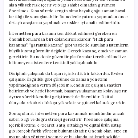
alan yüksek risk içerir ve bilgi sahibi olmadan girilmesi
önerilmez. Kısa sürede zengin olma hayali çoğu zaman hayal
kırıklığı ile sonuçlanabilir. Bu nedenle yatırım yapmadan önce
detaylı araştırma yapılmalı ve riskler iyi analiz edilmelidir.
İnternetten para kazanırken dikkat edilmesi gereken en
önemli konulardan biri dolandırıcılıklardır. “Hızlı para
kazanma”, “garantili kazanç” gibi vaatlerle sunulan sistemlerin
büyük kısmı güvenilir değildir. Gerçek kazanç, emek ve zaman
gerektirir. Bu nedenle güvenilir platformlar tercih edilmeli ve
bilinmeyen sistemlere temkinli yaklaşılmalıdır.
Disiplinli çalışmak da başarı için kritik bir faktördür. Evden
çalışmak özgürlük gibi görünse de zaman yönetimi
yapılmadığında verim düşebilir. Kendinize çalışma saatleri
belirlemek ve hedef koymak, başarıya ulaşmanızı kolaylaştırır.
Ayrıca sürekli kendini geliştirmek de önemlidir. Dijital
dünyada rekabet oldukça yüksektir ve güncel kalmak gerekir.
Sonuç olarak internetten para kazanmak mümkündür ancak
sabır, bilgi ve doğru strateji gerektirir. Freelance çalışma,
içerik üretimi, e-ticaret, satış ortaklığı ve dijital ürün satışı
gibi birçok farklı yöntem bulunmaktadır. Önemli olan, size en
uygun olan yöntemi seçmek ve bu alanda istikrarlı şekilde