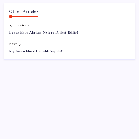
Other Articles
Previous
Beyaz Eşya Alırken Nelere Dikkat Edilir?
Next
Kış Ayına Nasıl Hazırlık Yapılır?
SON YAZILAR
BYD Türkiye’de satışlarda sert düşüş: Temmuzda 17