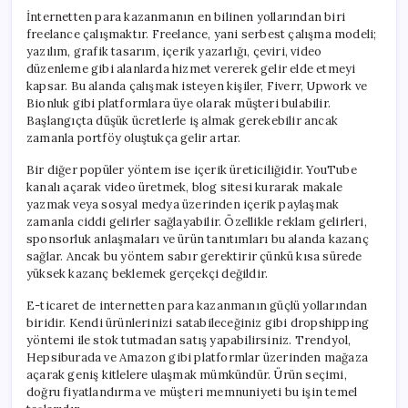
İnternetten para kazanmanın en bilinen yollarından biri
freelance çalışmaktır. Freelance, yani serbest çalışma modeli;
yazılım, grafik tasarım, içerik yazarlığı, çeviri, video
düzenleme gibi alanlarda hizmet vererek gelir elde etmeyi
kapsar. Bu alanda çalışmak isteyen kişiler, Fiverr, Upwork ve
Bionluk gibi platformlara üye olarak müşteri bulabilir.
Başlangıçta düşük ücretlerle iş almak gerekebilir ancak
zamanla portföy oluştukça gelir artar.
Bir diğer popüler yöntem ise içerik üreticiliğidir. YouTube
kanalı açarak video üretmek, blog sitesi kurarak makale
yazmak veya sosyal medya üzerinden içerik paylaşmak
zamanla ciddi gelirler sağlayabilir. Özellikle reklam gelirleri,
sponsorluk anlaşmaları ve ürün tanıtımları bu alanda kazanç
sağlar. Ancak bu yöntem sabır gerektirir çünkü kısa sürede
yüksek kazanç beklemek gerçekçi değildir.
E-ticaret de internetten para kazanmanın güçlü yollarından
biridir. Kendi ürünlerinizi satabileceğiniz gibi dropshipping
yöntemi ile stok tutmadan satış yapabilirsiniz. Trendyol,
Hepsiburada ve Amazon gibi platformlar üzerinden mağaza
açarak geniş kitlelere ulaşmak mümkündür. Ürün seçimi,
doğru fiyatlandırma ve müşteri memnuniyeti bu işin temel