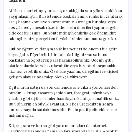
taşlarıdır.
Affiliate marketing yani satış ortaklığı da son yıllarda oldukça
yaygınlaşmıştır. Bu sistemde başkalarının ürünlerini tanıtarak
satış başına komisyon kazanırsınız. Örneğin bir blog veya
sosyal medya hesabı üzerinden ürün önerileri yaparak gelir
elde edebilirsiniz. Bu yöntemde güvenilirlik çok önemlidir;
takipçilerinize gerçekten faydalı ürünler sunmanız gerekir.
Online eğitim ve danışmanlık hizmetleri de önemli bir gelir
kaynağıdır. Eğer belirli bir konuda bilginiz varsa bunu
başkalarına öğreterek para kazanabilirsiniz. Udemy gibi
platformlarda kurs hazırlayabilir veya birebir danışmanlık
hizmeti verebilirsiniz. Özellikle yazılım, dil eğitimi ve kişisel
gelişim alanlarında talep oldukça yüksektir.
Dijital ürün satışı da son dönemde öne çıkan yöntemlerden
biridir. E-kitap, tasarım şablonları, fotoğraf, müzik veya
yazılım gibi dijital ürünler hazırlayarak satışa sunabilirsiniz.
Bu ürünlerin en büyük avantajı, bir kez üretildikten sonra
sınırsız sayıda satılabilmesidir. Bu da pasif gelir elde etme
imkânı sağlar.
Kripto para ve borsa gibi yatırım araçları da internet
üzerinden kazanç sağlama yolları arasında yer alır. Ancak bu