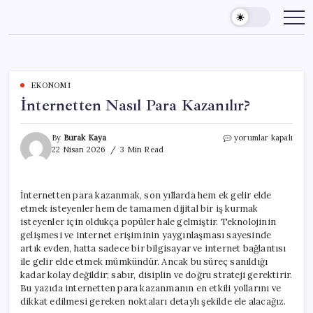
Skip
to
content
EKONOMI
İnternetten Nasıl Para Kazanılır?
İnternetten
By
Burak Kaya
yorumlar kapalı
Nasıl
22 Nisan 2026
3 Min Read
Para
Kazanılır?
için
İnternetten para kazanmak, son yıllarda hem ek gelir elde
etmek isteyenler hem de tamamen dijital bir iş kurmak
isteyenler için oldukça popüler hale gelmiştir. Teknolojinin
gelişmesi ve internet erişiminin yaygınlaşması sayesinde
artık evden, hatta sadece bir bilgisayar ve internet bağlantısı
ile gelir elde etmek mümkündür. Ancak bu süreç sanıldığı
kadar kolay değildir; sabır, disiplin ve doğru strateji gerektirir.
Bu yazıda internetten para kazanmanın en etkili yollarını ve
dikkat edilmesi gereken noktaları detaylı şekilde ele alacağız.