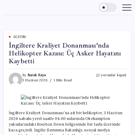
Skip
to
content
EĞITIM
İngiltere Kraliyet Donanması’nda
Helikopter Kazası: Üç Asker Hayatını
Kaybetti
İngiltere
By
Burak Kaya
yorumlar kapalı
Kraliyet
3 Haziran 2026
1 Min Read
Donanması’nda
Helikopter
Kazası:
Üç
Asker
Hayatını
İngiltere Kraliyet Donanması’na ait bir helikopter, 3 Haziran
Kaybetti
2026 sabahı yerel saatle 04.00 sularında Okehampton
için
yakınlarındaki Sourton Down bölgesinde bir tarla üzerinde
kaza geçirdi. İngiliz Savunma Bakanlığı, sosyal medya