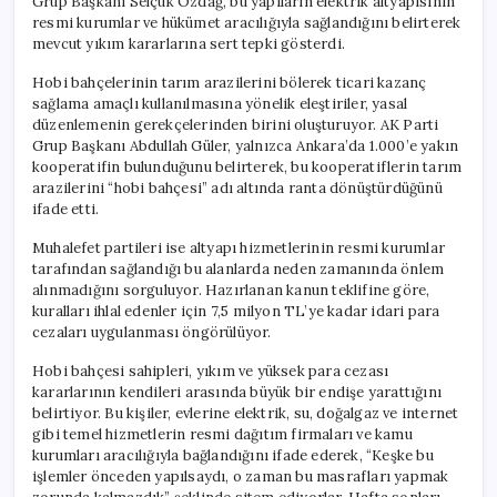
Grup Başkanı Selçuk Özdağ, bu yapıların elektrik altyapısının
resmi kurumlar ve hükümet aracılığıyla sağlandığını belirterek
mevcut yıkım kararlarına sert tepki gösterdi.
Hobi bahçelerinin tarım arazilerini bölerek ticari kazanç
sağlama amaçlı kullanılmasına yönelik eleştiriler, yasal
düzenlemenin gerekçelerinden birini oluşturuyor. AK Parti
Grup Başkanı Abdullah Güler, yalnızca Ankara’da 1.000’e yakın
kooperatifin bulunduğunu belirterek, bu kooperatiflerin tarım
arazilerini “hobi bahçesi” adı altında ranta dönüştürdüğünü
ifade etti.
Muhalefet partileri ise altyapı hizmetlerinin resmi kurumlar
tarafından sağlandığı bu alanlarda neden zamanında önlem
alınmadığını sorguluyor. Hazırlanan kanun teklifine göre,
kuralları ihlal edenler için 7,5 milyon TL’ye kadar idari para
cezaları uygulanması öngörülüyor.
Hobi bahçesi sahipleri, yıkım ve yüksek para cezası
kararlarının kendileri arasında büyük bir endişe yarattığını
belirtiyor. Bu kişiler, evlerine elektrik, su, doğalgaz ve internet
gibi temel hizmetlerin resmi dağıtım firmaları ve kamu
kurumları aracılığıyla bağlandığını ifade ederek, “Keşke bu
işlemler önceden yapılsaydı, o zaman bu masrafları yapmak