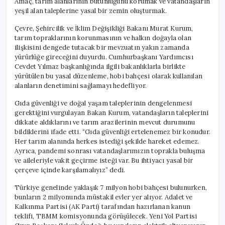
Amaç, tarım alanlarının bütünlüğünü korumak ve vatandaşların
yeşil alan taleplerine yasal bir zemin oluşturmak.
Çevre, Şehircilik ve İklim Değişikliği Bakanı Murat Kurum,
tarım topraklarının korunmasının ve halkın doğayla olan
ilişkisini dengede tutacak bir mevzuatın yakın zamanda
yürürlüğe gireceğini duyurdu. Cumhurbaşkanı Yardımcısı
Cevdet Yılmaz başkanlığında ilgili bakanlıklarla birlikte
yürütülen bu yasal düzenleme, hobi bahçesi olarak kullanılan
alanların denetimini sağlamayı hedefliyor.
Gıda güvenliği ve doğal yaşam taleplerinin dengelenmesi
gerektiğini vurgulayan Bakan Kurum, vatandaşların taleplerini
dikkate aldıklarını ve tarım arazilerinin mevcut durumunu
bildiklerini ifade etti. “Gıda güvenliği ertelenemez bir konudur.
Her tarım alanında herkes istediği şekilde hareket edemez.
Ayrıca, pandemi sonrası vatandaşlarımızın toprakla buluşma
ve aileleriyle vakit geçirme isteği var. Bu ihtiyacı yasal bir
çerçeve içinde karşılamalıyız” dedi.
Türkiye genelinde yaklaşık 7 milyon hobi bahçesi bulunurken,
bunların 2 milyonunda müstakil evler yer alıyor. Adalet ve
Kalkınma Partisi (AK Parti) tarafından hazırlanan kanun
teklifi, TBMM komisyonunda görüşülecek. Yeni Yol Partisi