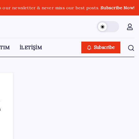
o our newsletter & never miss our best posts.
Subscribe Now!
TIM
İLETİŞİM
Subscribe
ı
SON YAZILAR
Meta’ya çocuk güvenliği davasında 567
milyon dolar ceza