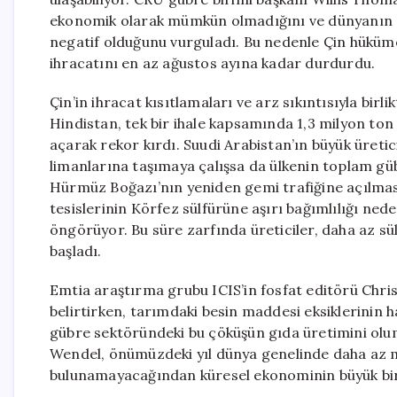
ekonomik olarak mümkün olmadığını ve dünyanın en 
negatif olduğunu vurguladı. Bu nedenle Çin hüküme
ihracatını en az ağustos ayına kadar durdurdu.
Çin’in ihracat kısıtlamaları ve arz sıkıntısıyla birl
Hindistan, tek bir ihale kapsamında 1,3 milyon ton 
açarak rekor kırdı. Suudi Arabistan’ın büyük üretic
limanlarına taşımaya çalışsa da ülkenin toplam güb
Hürmüz Boğazı’nın yeniden gemi trafiğine açılması
tesislerinin Körfez sülfürüne aşırı bağımlılığı ne
öngörüyor. Bu süre zarfında üreticiler, daha az sü
başladı.
Emtia araştırma grubu ICIS’in fosfat editörü Chri
belirtirken, tarımdaki besin maddesi eksiklerinin 
gübre sektöründeki bu çöküşün gıda üretimini olum
Wendel, önümüzdeki yıl dünya genelinde daha az m
bulunamayacağından küresel ekonominin büyük bir kı