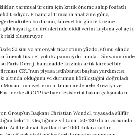
Tehlikede
ıklar, tarımsal üretim için kritik öneme sahip fosfatlı
için
tehdit ediyor. Financial Times’ın analizine göre,
ğerlendirilen bu durum, küresel bir gübre krizine
ı gibi hayati gıda ürünlerinde ciddi verim kaybına yol açtı.
k riski oluşturuyor.
üzde 50’sini ve amonyak ticaretinin yüzde 30’unu elinde
 bu önemli ticaret yolu kapanmış durumda. Dünyanın önde
u Faris Derrij, hammadde krizinin artık küresel bir
 firması CRU’nun piyasa istihbaratı başkan yardımcısı
ı altında olduğunu ve durumun kötüleştiğini doğruladı.
sı Mosaic, maliyetlerin artması nedeniyle Brezilya ve
Fas merkezli OCP ise bazı tesislerini bakım çalışmaları
gon Group’un Başkanı Christian Wendel, piyasada sülfür
diğini belirtti. Geçtiğimiz yıl tonu 150-180 dolar arasında
ı. Acil teslimat fiyatları ise 1000 dolara kadar
s, bu yüksek girdi maliyetleri ile üretim yapmanın