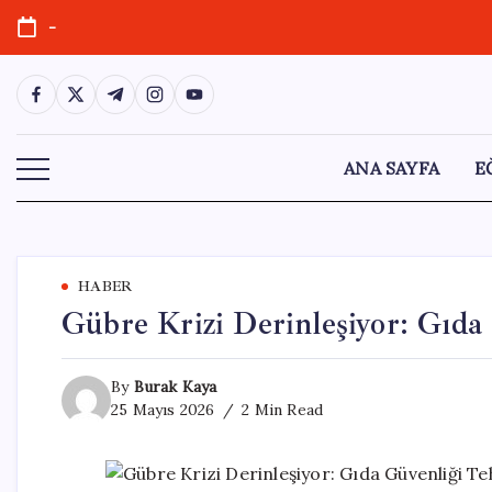
Skip
-
to
content
https://www.facebook.com/
https://twitter.com/
https://t.me/
https://www.instagram.com/
https://youtube.com/
ANA SAYFA
E
HABER
Gübre Krizi Derinleşiyor: Gıda
By
Burak Kaya
25 Mayıs 2026
2 Min Read