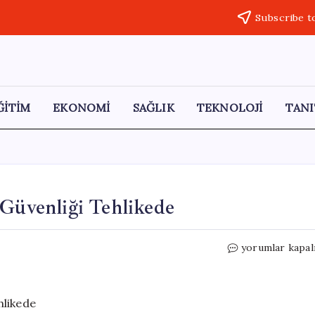
Subscribe t
ĞİTİM
EKONOMİ
SAĞLIK
TEKNOLOJİ
TANI
 Güvenliği Tehlikede
Gübre
yorumlar kapal
Krizi
Derinleşiyor:
Gıda
Güvenliği