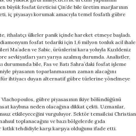
büyük fosfat üreticisi Çin’de bile üretim marjlarının
ti, iç piyasayı korumak amacıyla temel fosfatlı gübre
ikte, ithalatçı ülkeler panik içinde hareket etmeye başladı.
diamonyum fosfat tedariki için 1,6 milyon tonluk acil ihale
ileri Ma’aden ve Sabic, ürünlerini kara yoluyla Kızıldeniz
re sevkiyatları yarı yarıya azalmış durumda. Analistler,
 durumunda bile, Fas ve Batı Sahra’daki fosfat işleme
deniyle piyasanın toparlanmasının zaman alacağını
lfür ihtiyacı duyan alternatif gübre türlerine yönelmeye
s Vlachopoulos, gübre piyasasının ikiye bölündüğünü
hasat kaybına neden olacağına dikkat çekti. Uzmanlar,
suz etkileyeceğini vurguluyor. Sektör temsilcisi Christia
ahsul toplanacağını ve bazı bölgelerde gıda
tlık tehdidiyle karşı karşıya olduğunu ifade etti.