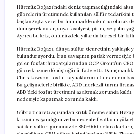
Hürmüz Boğazı’ndaki deniz taşımacılığındaki aksakl
gübrelerin üretiminde kullanılan sülfür tedarikini 
başlangıçta yerel bir hammadde sıkıntısı olarak de
dönüşerek mısır, soya fasulyesi, pirinç ve palm yağ
Ayrıca bu kriz, önümüzdeki yıllarda küresel bir kıtlı
Hürmüz Boğazı, dünya sülfür ticaretinin yaklaşık y
bulunduruyordu. İran savaşının patlak vermesiyle
gelen fosfat ihracatçılarından OCP Group’un CEO’s
gübre krizine dönüştüğünü ifade etti. Danışmanlık
Chris Lawson, fosfat kaynaklarının tamamının bask
Bu gelişmelerle birlikte, ABD merkezli tarım firma
ABD’deki fosfat üretimini azaltmak zorunda kaldı. 
nedeniyle kapatmak zorunda kaldı.
Gübre ticareti açısından kritik öneme sahip Hexa
krizinin yaşandığını ve bu nedenle fiyatların yüksel
satılan sülfür, günümüzde 850-900 dolara kadar çıkt
ulaşabiliyor. CRU gübre birimi başkanı Willis Thoma