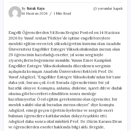
Engelli
By
Burak Kaya
yorumlar kapalı
Öğrencilerden
14 Haziran 2026
1 Min Read
Yıl
Sonu
Sergisi
Engelli Öğrencilerden Yıl Sonu Sergisi Posted on 14 Haziran
için
2026 by Yusuf Arslan Türkiye’de işitme engelli bireylere
mesleki eğitim veren tek yükseköğretim kurumu olan Anadolu
Üniversitesi Engelliler Entegre Yüksekokulundan mezun olan
29 öğrencinin hazırladığı eserler, yıl sonu sergisiyle
ziyaretçilerin beğenisine sunuldu. Yunus Emre Kampüsü
Engelliler Entegre Yüksekokulunda düzenlenen serginin
açılışında konuşan Anadolu Üniversitesi Rektörü Prof. Dr.
Yusuf Adıgüzel, “Engelliler Entegre Yüksekokulu’ndan bir tane
daha yok, burası çok özel. Burada öğrencilerimiz bir yıl
hazırlık okuyor. Konuşma, anlama, dinleme, işaret dili ve dudak
okuma gibi becerileri edindikten sonra mesleğe
hazırlanıyorlar. Özel eğitim gereksinimi olan öğrenciler, bir
meslek sahibi olarak buradan mezun oluyor.” diye konuştu.
Adıgüzel, emeği geçen öğretim üyelerine ve sergide eseri
bulunan öğrencilere katkılarından dolayı teşekkür etti.
Adıgüzel daha sonra okul müdürü Prof. Dr. Güzin Karasu Sivas
ve öğrencilerden eserler hakkında bilgi aldı. Sergide,