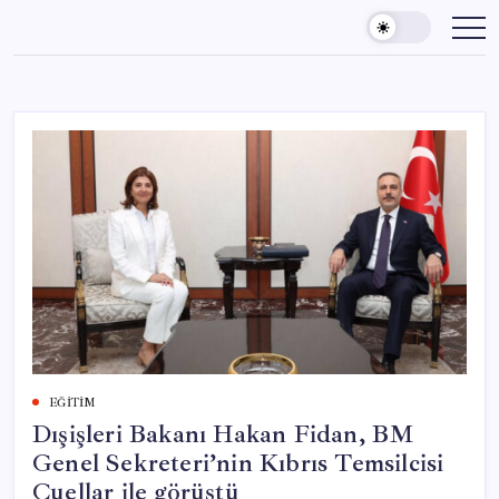
Skip
to
content
EĞITIM
Dışişleri Bakanı Hakan Fidan, BM
Genel Sekreteri’nin Kıbrıs Temsilcisi
Cuellar ile görüştü