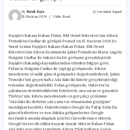
Dışişleri
By
Burak Kaya
yorumlar kapalı
Bakanı
15 Haziran 2026
1 Min Read
Hakan
Fidan,
BM
Dışişleri Bakanı Hakan Fidan, BM Genel Sekreteri’nin Kıbrıs
Genel
Temsilcisi Cuellar ile görüştü Posted on 15 Haziran 2026 by
Sekreteri’nin
Kıbrıs
Yusuf Arslan Dışişleri Bakanı Hakan Fidan, BM Genel
Temsilcisi
Sekreteri’nin Kıbrıs Konusunda Şahsi Temsilcisi Maria Angela
Cuellar
Holguin Cuellar ile Ankara’da bir görüşme gerçekleştirdi.
ile
Dışişleri Bakanlığı kaynaklarından edinilen bilgiye göre,
görüştü
Fidan’ın Holguin Cuellar ile yaptığı görüşmede, Kıbrıs
için
meselesine yönelik güncel gelişmeler değerlendirilerek, Şahsi
Temsilci’nin geçen hafta Ada’daki iki liderle gerçekleştirdiği
temaslar değerlendirildi. Fidan görüşmede, Guterres’in
çabalarını desteklediklerini belirterek, ana vatan ve garantör
Türkiye’nin, Kıbrıs meselesinde en gerçekçi çözümün
“Ada’daki iki devletin yan yana var olmasından geçtiğine”
inandığını kaydetti. Haberlerimizi Google’da Takip Edin En
güncel haberlere ve son dakika gelişmelerine Google
üzerinden anında ulaşmak için bizi favorilerinize ekleyin.
Google’da tercih edilen kaynak olarak ekleyin Bakan Fidan,
Ada’daki gerçekler temelinde Kıbrıs Türk halkının özden