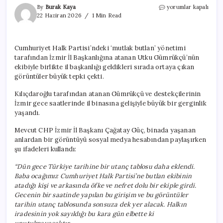
CHP
By
Burak Kaya
yorumlar kapalı
İzmir’de
22 Haziran 2026
1 Min Read
‘mutlak
butlan’
şiddeti:
Cumhuriyet Halk Partisi’ndeki ‘mutlak butlan’ yönetimi
İl
tarafından İzmir İl Başkanlığına atanan Utku Gümrükçü’nün
başkanvekilini
yumrukladılar
ekibiyle birlikte il başkanlığı geldikleri sırada ortaya çıkan
için
görüntüler büyük tepki çekti.
Kılıçdaroğlu tarafından atanan Gümrükçü ve destekçilerinin
İzmir gece saatlerinde il binasına gelişiyle büyük bir gerginlik
yaşandı.
Mevcut CHP İzmir İl Başkanı Çağatay Güç, binada yaşanan
anlardan bir görüntüyü sosyal medya hesabından paylaşırken
şu ifadeleri kullandı:
“Dün gece Türkiye tarihine bir utanç tablosu daha eklendi.
Baba ocağımız Cumhuriyet Halk Partisi’ne butlan ekibinin
atadığı kişi ve arkasında öfke ve nefret dolu bir ekiple girdi.
Gecenin bir saatinde yapılan bu girişim ve bu görüntüler
tarihin utanç tablosunda sonsuza dek yer alacak. Halkın
iradesinin yok sayıldığı bu kara gün elbette ki