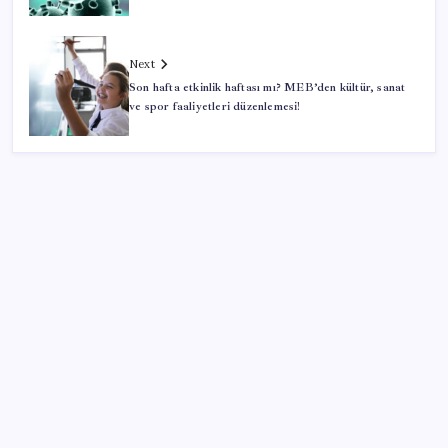
Next
Son hafta etkinlik haftası mı? MEB’den kültür, sanat
ve spor faaliyetleri düzenlemesi!
SON YAZILAR
BYD Türkiye’de satışlarda sert düşüş: Temmuzda 17
araç sattı
Otomobil satışlarında sert fren