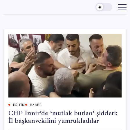
Skip
to
content
EĞITIM
HABER
CHP İzmir’de ‘mutlak butlan’ şiddeti:
İl başkanvekilini yumrukladılar