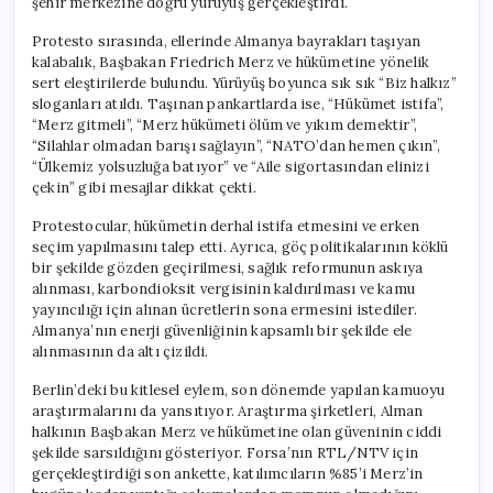
şehir merkezine doğru yürüyüş gerçekleştirdi.
Protesto sırasında, ellerinde Almanya bayrakları taşıyan
kalabalık, Başbakan Friedrich Merz ve hükümetine yönelik
sert eleştirilerde bulundu. Yürüyüş boyunca sık sık “Biz halkız”
sloganları atıldı. Taşınan pankartlarda ise, “Hükümet istifa”,
“Merz gitmeli”, “Merz hükümeti ölüm ve yıkım demektir”,
“Silahlar olmadan barışı sağlayın”, “NATO’dan hemen çıkın”,
“Ülkemiz yolsuzluğa batıyor” ve “Aile sigortasından elinizi
çekin” gibi mesajlar dikkat çekti.
Protestocular, hükümetin derhal istifa etmesini ve erken
seçim yapılmasını talep etti. Ayrıca, göç politikalarının köklü
bir şekilde gözden geçirilmesi, sağlık reformunun askıya
alınması, karbondioksit vergisinin kaldırılması ve kamu
yayıncılığı için alınan ücretlerin sona ermesini istediler.
Almanya’nın enerji güvenliğinin kapsamlı bir şekilde ele
alınmasının da altı çizildi.
Berlin’deki bu kitlesel eylem, son dönemde yapılan kamuoyu
araştırmalarını da yansıtıyor. Araştırma şirketleri, Alman
halkının Başbakan Merz ve hükümetine olan güveninin ciddi
şekilde sarsıldığını gösteriyor. Forsa’nın RTL/NTV için
gerçekleştirdiği son ankette, katılımcıların %85’i Merz’in