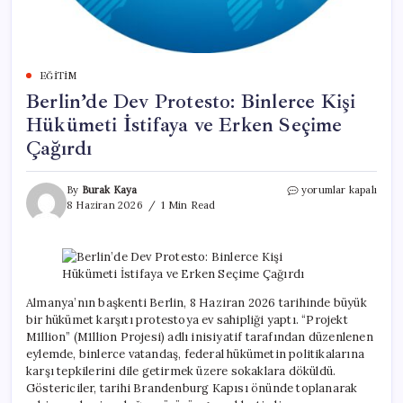
EĞITIM
Berlin’de Dev Protesto: Binlerce Kişi
Hükümeti İstifaya ve Erken Seçime
Çağırdı
Berlin’de
By
Burak Kaya
yorumlar kapalı
Dev
8 Haziran 2026
1 Min Read
Protesto:
Binlerce
Kişi
Hükümeti
İstifaya
ve
Almanya’nın başkenti Berlin, 8 Haziran 2026 tarihinde büyük
Erken
bir hükümet karşıtı protestoya ev sahipliği yaptı. “Projekt
Seçime
M1llion” (M1llion Projesi) adlı inisiyatif tarafından düzenlenen
Çağırdı
eylemde, binlerce vatandaş, federal hükümetin politikalarına
için
karşı tepkilerini dile getirmek üzere sokaklara döküldü.
Göstericiler, tarihi Brandenburg Kapısı önünde toplanarak