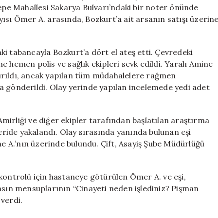
Yeğenini
tepe Mahallesi Sakarya Bulvarı’ndaki bir noter önünde
Öldürdü
ısı Ömer A. arasında, Bozkurt’a ait arsanın satışı üzerin
için
i tabancayla Bozkurt’a dört el ateş etti. Çevredeki
 hemen polis ve sağlık ekipleri sevk edildi. Yaralı Amine
ırıldı, ancak yapılan tüm müdahalelere rağmen
a gönderildi. Olay yerinde yapılan incelemede yedi adet
irliği ve diğer ekipler tarafından başlatılan araştırma
leride yakalandı. Olay sırasında yanında bulunan eşi
me A.’nın üzerinde bulundu. Çift, Asayiş Şube Müdürlüğü
kontrolü için hastaneye götürülen Ömer A. ve eşi,
basın mensuplarının “Cinayeti neden işlediniz? Pişman
verdi.