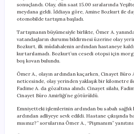
sonuçlandı. Olay, dün saat 15.00 sıralarında Yeşil
meydana geldi. İddiaya göre, Amine Bozkurt ile day
otomobilde tartışma başladı.
Tartışmanın büyümesiyle birlikte, Ömer A. yanındak
vatandaşların durumu bildirmesi üzerine olay yerine
Bozkurt, ilk müdahalenin ardından hastaneye kald
kurtarılamadı. Bozkurt’un cesedi otopsi için morg
boş kovan bulundu.
Ömer A., olayın ardından kaçarken, Cinayet Büro Am
neticesinde, olay yerinden yaklaşık bir kilometre i
Fadime A. da gözaltına alındı. Cinayet silahı, Fadi
Cinayet Büro Amirliği’ne götürüldü.
Emniyetteki işlemlerinin ardından bu sabah sağlık 
ardından adliyeye sevk edildi. Hastane çıkışında 
mısınız?” sorularına Ömer A., “Pişmanım” yanıtını 