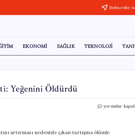
Subscribe t
ĞİTİM
EKONOMİ
SAĞLIK
TEKNOLOJİ
TANI
tti: Yeğenini Öldürdü
Arsa
yorumlar kapal
Fiyatı
Tartışması
Kanlı
Bitti:
atını artırması nedeniyle çıkan tartışma ölümle