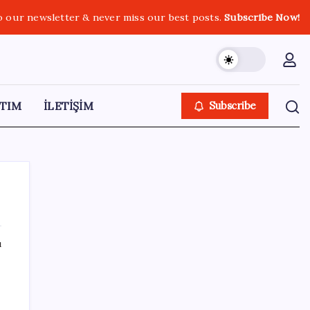
o our newsletter & never miss our best posts.
Subscribe Now!
TIM
İLETİŞİM
Subscribe
ı
SON YAZILAR
Meta’ya çocuk güvenliği davasında 567
milyon dolar ceza