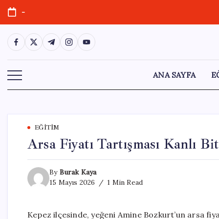
Skip
-
to
content
https://www.facebook.com/
https://twitter.com/
https://t.me/
https://www.instagram.com/
https://youtube.com/
ANA SAYFA
E
EĞITIM
Arsa Fiyatı Tartışması Kanlı Bi
By
Burak Kaya
15 Mayıs 2026
1 Min Read
Kepez ilçesinde, yeğeni Amine Bozkurt’un arsa fiy