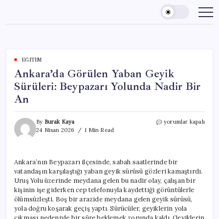
Skip
to
content
EĞITIM
Ankara’da Görülen Yaban Geyik
Sürüleri: Beypazarı Yolunda Nadir Bir
An
Ankara’da
By
Burak Kaya
yorumlar kapalı
Görülen
24 Nisan 2026
1 Min Read
Yaban
Geyik
Sürüleri:
Ankara’nın Beypazarı ilçesinde, sabah saatlerinde bir
Beypazarı
vatandaşın karşılaştığı yaban geyik sürüsü gözleri kamaştırdı.
Yolunda
Nadir
Uruş Yolu üzerinde meydana gelen bu nadir olay, çalışan bir
Bir
kişinin işe giderken cep telefonuyla kaydettiği görüntülerle
An
ölümsüzleşti. Boş bir arazide meydana gelen geyik sürüsü,
için
yola doğru koşarak geçiş yaptı. Sürücüler, geyiklerin yola
çıkması nedeniyle bir süre beklemek zorunda kaldı. Geyiklerin