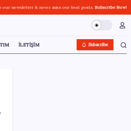
o our newsletter & never miss our best posts.
Subscribe Now!
TIM
İLETİŞİM
Subscribe
SON YAZILAR
ı
BYD Türkiye’de satışlarda sert düşüş:
Temmuzda 17 araç sattı