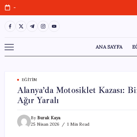
Skip
-
to
content
https://www.facebook.com/
https://twitter.com/
https://t.me/
https://www.instagram.com/
https://youtube.com/
ANA SAYFA
E
EĞITIM
Alanya’da Motosiklet Kazası: Bi
Ağır Yaralı
By
Burak Kaya
25 Nisan 2026
1 Min Read