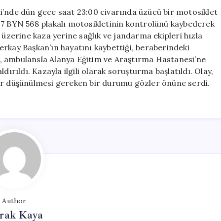
Genç
i’nde dün gece saat 23:00 civarında üzücü bir motosiklet
Hayatını
07 BYN 568 plakalı motosikletinin kontrolünü kaybederek
Kaybetti,
 üzerine kaza yerine sağlık ve jandarma ekipleri hızla
Diğeri
 Berkay Başkan’ın hayatını kaybettiği, beraberindeki
Ağır
enç, ambulansla Alanya Eğitim ve Araştırma Hastanesi’ne
Yaralı
dırıldı. Kazayla ilgili olarak soruşturma başlatıldı. Olay,
için
rar düşünülmesi gereken bir durumu gözler önüne serdi.
Author
rak Kaya