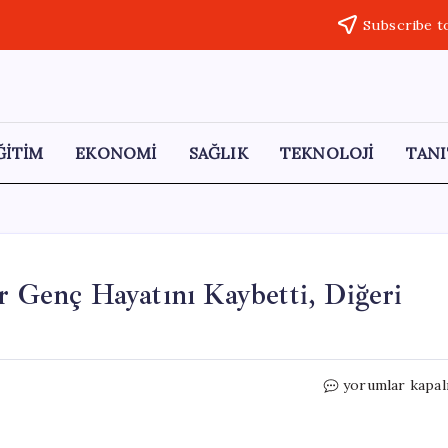
Subscribe t
ĞİTİM
EKONOMİ
SAĞLIK
TEKNOLOJİ
TANI
r Genç Hayatını Kaybetti, Diğeri
Alanya’da
yorumlar kapal
Motosiklet
Kazası:
Bir