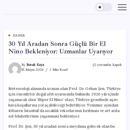
Skip
to
content
HABER
30 Yıl Aradan Sonra Güçlü Bir El
Nino Bekleniyor: Uzmanlar Uyarıyor
30
By
Burak Kaya
yorumlar kapalı
Yıl
15 Mayıs 2026
2 Min Read
Aradan
Sonra
Güçlü
Meteoroloji alanında uzman olan Prof. Dr. Orhan Şen, Türkiye
Bir
için önemli bir doğal afet uyarısında bulundu. 2026 yılı içinde
El
Nino
yaşanacak olan ‘Süper El Nino’ olayı, Türkiye genelinde aşırı
Bekleniyor:
hava koşullarına yol açabileceği belirtiliyor. Temmuz ayından
Uzmanlar
itibaren İstanbul’da sıcaklık rekorlarının kırılması ve art arda
Uyarıyor
sel felaketlerinin yaşanması bekleniyor.
için
Prof. Dr. Şen, 30 yıl aradan sonra meydana gelecek olan bu