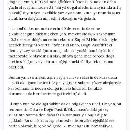
doğa olayının, 1997 yılında görülen ‘Süper El Nino’dan daha
güçlü olacağını ifade etti. “Bu yıl doğal afetlerin sayısında artış
olacak,” diyen Şen, özellikle yaz aylarının ikinci yarısında aşırı
sıcak hava dalgalarının etkili olacağını vurguladı.
İstanbul’da termometrelerin 40 derecenin üzerine
çıkabileceğine dikkat çeken Şen, mevcut sıcaklık rekorunun
40.3 derece olduğunu ve bu rekorun ‘Süper El Nino’ etkisiyle
geçilebileceğini belirtti. “Süper El Nino, Doğu Pasifik’teki
deniz yüzey sıcaklığının artışından kaynaklanan büyük bir
meteorolojik olaydır. Bu olay, dünya genelinde birçok doğal
afetin sıklığını ve yollarını değiştirmekte,” diyerek durumu
özetledi.
Bunun yanı sıra, Şen, aşırı yağışların ve sellerin de kuraklıkla
ilişkili olduğunu belirtti. “Aşırı yağışlar, suların yüzey akışlarıyla
kaybolmasına neden olduğu için aslında bir kuraklık
durumunu da beraberinde getirebilir,” dedi.
El Nino’nun ne olduğu hakkında da bilgi veren Prof. Dr. Şen, bu
fenomenin Orta ve Doğu Pasifik Okyanusu’ndaki yüzey
sularının normalden daha fazla ısınmasıyla başladığını
açıkladı. Bu sıcaklık artışı, atmosferde büyük değişikliklere
neden olarak, birçok bölgede iklim dengesini bozabiliyor.