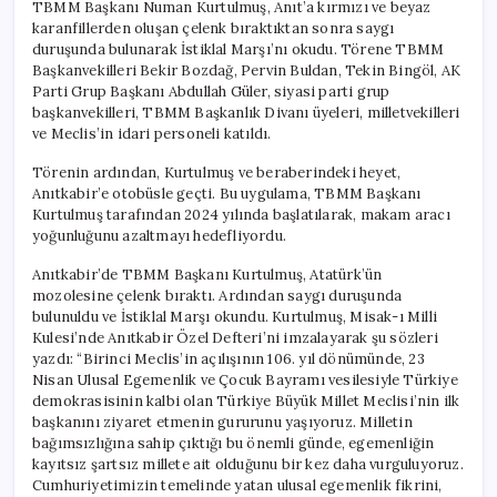
TBMM Başkanı Numan Kurtulmuş, Anıt’a kırmızı ve beyaz
karanfillerden oluşan çelenk bıraktıktan sonra saygı
duruşunda bulunarak İstiklal Marşı’nı okudu. Törene TBMM
Başkanvekilleri Bekir Bozdağ, Pervin Buldan, Tekin Bingöl, AK
Parti Grup Başkanı Abdullah Güler, siyasi parti grup
başkanvekilleri, TBMM Başkanlık Divanı üyeleri, milletvekilleri
ve Meclis’in idari personeli katıldı.
Törenin ardından, Kurtulmuş ve beraberindeki heyet,
Anıtkabir’e otobüsle geçti. Bu uygulama, TBMM Başkanı
Kurtulmuş tarafından 2024 yılında başlatılarak, makam aracı
yoğunluğunu azaltmayı hedefliyordu.
Anıtkabir’de TBMM Başkanı Kurtulmuş, Atatürk’ün
mozolesine çelenk bıraktı. Ardından saygı duruşunda
bulunuldu ve İstiklal Marşı okundu. Kurtulmuş, Misak-ı Milli
Kulesi’nde Anıtkabir Özel Defteri’ni imzalayarak şu sözleri
yazdı: “Birinci Meclis’in açılışının 106. yıl dönümünde, 23
Nisan Ulusal Egemenlik ve Çocuk Bayramı vesilesiyle Türkiye
demokrasisinin kalbi olan Türkiye Büyük Millet Meclisi’nin ilk
başkanını ziyaret etmenin gururunu yaşıyoruz. Milletin
bağımsızlığına sahip çıktığı bu önemli günde, egemenliğin
kayıtsız şartsız millete ait olduğunu bir kez daha vurguluyoruz.
Cumhuriyetimizin temelinde yatan ulusal egemenlik fikrini,