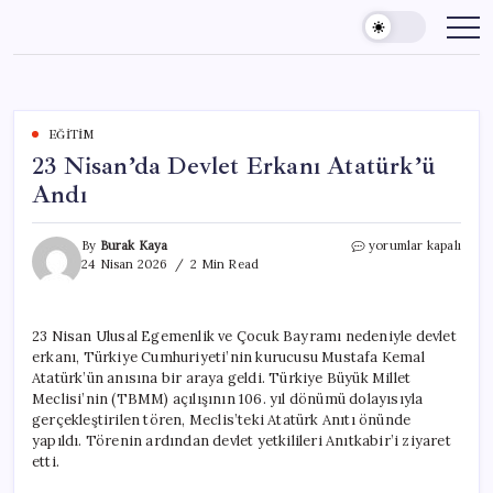
Skip
to
content
EĞITIM
23 Nisan’da Devlet Erkanı Atatürk’ü
Andı
23
By
Burak Kaya
yorumlar kapalı
Nisan’da
24 Nisan 2026
2 Min Read
Devlet
Erkanı
Atatürk’ü
23 Nisan Ulusal Egemenlik ve Çocuk Bayramı nedeniyle devlet
Andı
erkanı, Türkiye Cumhuriyeti’nin kurucusu Mustafa Kemal
için
Atatürk’ün anısına bir araya geldi. Türkiye Büyük Millet
Meclisi’nin (TBMM) açılışının 106. yıl dönümü dolayısıyla
gerçekleştirilen tören, Meclis’teki Atatürk Anıtı önünde
yapıldı. Törenin ardından devlet yetkilileri Anıtkabir’i ziyaret
etti.