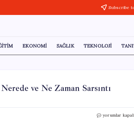
Subscribe t
ĞİTİM
EKONOMİ
SAĞLIK
TEKNOLOJİ
TANI
 Nerede ve Ne Zaman Sarsıntı
17
yorumlar kapal
Mayıs
2026
Deprem