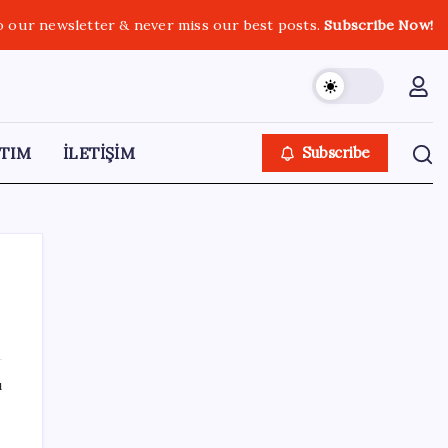
o our newsletter & never miss our best posts.
Subscribe Now!
TIM
İLETİŞİM
Subscribe
SON YAZILAR
ı
Meta’ya çocuk güvenliği davasında 567
milyon dolar ceza