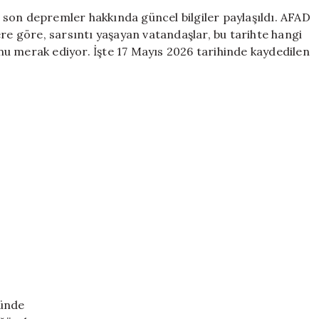
Raporu:
son depremler hakkında güncel bilgiler paylaşıldı. AFAD
Nerede
ere göre, sarsıntı yaşayan vatandaşlar, bu tarihte hangi
ve
u merak ediyor. İşte 17 Mayıs 2026 tarihinde kaydedilen
Ne
Zaman
Sarsıntı
Oldu?
için
ğünde